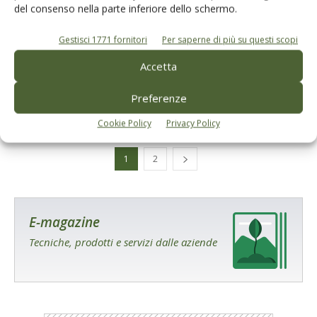
del consenso nella parte inferiore dello schermo.
NOTIZIE DALLE AZIENDE
Gestisci 1771 fornitori
Per saperne di più su questi scopi
Pieralisi, resa e qualità con il
Accetta
Protoreattore
Preferenze
Di
Redazione Olivo e Olio
14 Settembre 2020
Cookie Policy
Privacy Policy
1
2
E-magazine
Tecniche, prodotti e servizi dalle aziende