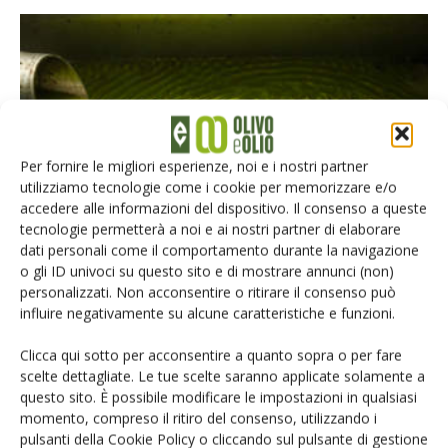
Per fornire le migliori esperienze, noi e i nostri partner
utilizziamo tecnologie come i cookie per memorizzare e/o
OLIVETO E FRANTOIO
accedere alle informazioni del dispositivo. Il consenso a queste
tecnologie permetterà a noi e ai nostri partner di elaborare
Novità in frantoio all’insegna della qualità
dati personali come il comportamento durante la navigazione
Di
Alessandra Menici
14 Settembre 2020
o gli ID univoci su questo sito e di mostrare annunci (non)
personalizzati. Non acconsentire o ritirare il consenso può
influire negativamente su alcune caratteristiche e funzioni.
Clicca qui sotto per acconsentire a quanto sopra o per fare
scelte dettagliate. Le tue scelte saranno applicate solamente a
questo sito. È possibile modificare le impostazioni in qualsiasi
momento, compreso il ritiro del consenso, utilizzando i
pulsanti della Cookie Policy o cliccando sul pulsante di gestione