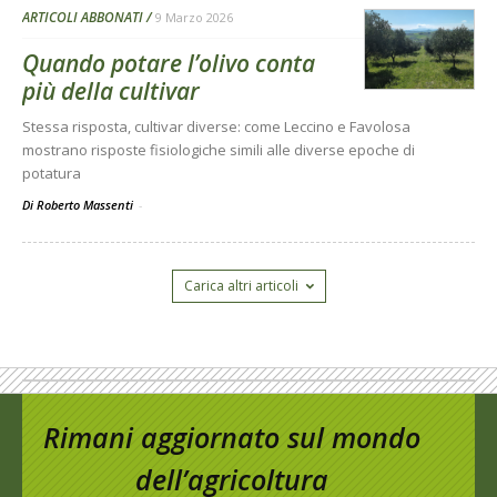
ARTICOLI ABBONATI
9 Marzo 2026
Quando potare l’olivo conta
più della cultivar
Stessa risposta, cultivar diverse: come Leccino e Favolosa
mostrano risposte fisiologiche simili alle diverse epoche di
potatura
Di Roberto Massenti
-
Carica altri articoli
Rimani aggiornato sul mondo
dell’agricoltura