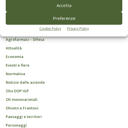
20157 Milano | Codice fiscale, Partita IVA e Iscrizione al Registro delle
Accetta
imprese di Milano: 00753480151
Registrazione Tribunale di Milano n. 69 del 05/03/2014. Precedentemente
Preferenze
registrata presso il tribunale di Bologna n. 6776 del 04/03/1998
ROC "Poste italiane Spa - sped. A.P. - DL 353/2003 conv. L. 46/2004, art. 1c.1:
Cookie Policy
Privacy Policy
DCB Milano" Roc n. 24344 del 11 marzo 2014
Agrofarmaci – Difesa
Attualità
Economia
Eventi e fiere
Normativa
Notizie dalle aziende
Olio DOP IGP
Oli monovarietali
Oliveto e Frantoio
Paesaggi e territori
Personaggi