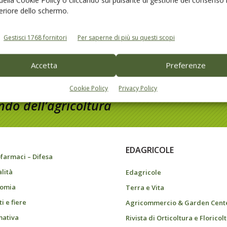
feriore dello schermo.
Gestisci 1768 fornitori
Per saperne di più su questi scopi
Accetta
Preferenze
Cookie Policy
Privacy Policy
do dell’agricoltura
EDAGRICOLE
farmaci – Difesa
alità
Edagricole
omia
Terra e Vita
i e fiere
Agricommercio & Garden Cent
ativa
Rivista di Orticoltura e Floricol