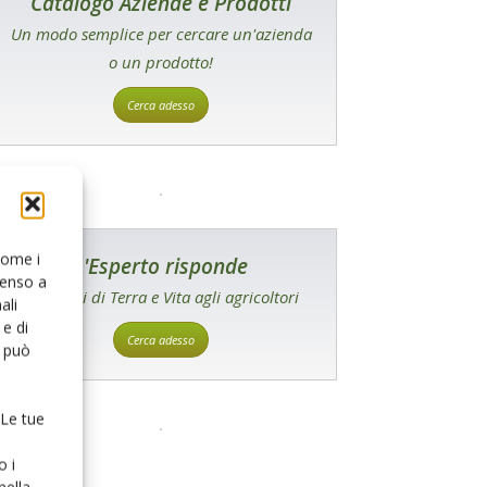
Catalogo Aziende e Prodotti
Un modo semplice per cercare un'azienda
o un prodotto!
Cerca adesso
 come i
L'Esperto risponde
senso a
I consigli di Terra e Vita agli agricoltori
ali
e di
Cerca adesso
o può
 Le tue
o i
nella