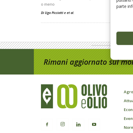
o meno
parte in
Di
Ugo Picciotti
e
et al.
Rimani aggiornato sul mon
Agro
Attu
Econ
Event
Norm