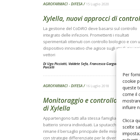
AGROFARMACI - DIFESA
15 Luglio 2020
Xylella, nuovi approcci di contro
La gestione del CoDiRO deve basarsi sul controllo
integrato delle infezioni. Promettenti i risultati
sperimentali ottenuti con controllo biologico e con 
dispositivo innovativo che agisce sugli stadi giovani
vettori
Di
Ugo Picciotti
,
Valdete Sefa
,
Francesca Garganese
e
Frances
Porcelli
Per forni
cookie p
AGROFARMACI - DIFESA
16 Luglio 2018
queste t
come il 
Monitoraggio e controllo dei vet
mostrare
di Xylella
influire
Appartengono tutti alla stessa famiglia i vettori del
Clicca q
batterio sinora individuati. La sputacchina dei prati
scelte s
rimane il bersaglio principale delle misure di control
impostaz
con strategie differenziate per le diverse aree, del
pulsanti