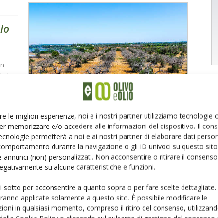
llo
un
li dei
co
re le migliori esperienze, noi e i nostri partner utilizziamo tecnologie
er memorizzare e/o accedere alle informazioni del dispositivo. Il con
ecnologie permetterà a noi e ai nostri partner di elaborare dati person
comportamento durante la navigazione o gli ID univoci su questo sito 
tori
 annunci (non) personalizzati. Non acconsentire o ritirare il consens
 negativamente su alcune caratteristiche e funzioni.
ui sotto per acconsentire a quanto sopra o per fare scelte dettagliate.
aranno applicate solamente a questo sito. È possibile modificare le
lo,
ioni in qualsiasi momento, compreso il ritiro del consenso, utilizzand
imitate
 della Cookie Policy o cliccando sul pulsante di gestione del consenso 