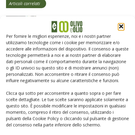
Articoli correlati
Boom dell’export, l’olio EVO cresce del
45% e conquista il mondo!
Per fornire le migliori esperienze, noi e i nostri partner
utilizziamo tecnologie come i cookie per memorizzare e/o
Olio extravergine a rischio, il limite sugli
accedere alle informazioni del dispositivo. Il consenso a queste
steroli va aggiornato
tecnologie permetterà a noi e ai nostri partner di elaborare
dati personali come il comportamento durante la navigazione
o gli ID univoci su questo sito e di mostrare annunci (non)
personalizzati. Non acconsentire o ritirare il consenso può
Olio straniero, etichette poco chiare e
influire negativamente su alcune caratteristiche e funzioni.
rischio inganno per i consumatori
Clicca qui sotto per acconsentire a quanto sopra o per fare
scelte dettagliate. Le tue scelte saranno applicate solamente a
questo sito. È possibile modificare le impostazioni in qualsiasi
momento, compreso il ritiro del consenso, utilizzando i
pulsanti della Cookie Policy o cliccando sul pulsante di gestione
del consenso nella parte inferiore dello schermo.
LASCIA UN COMMENTO