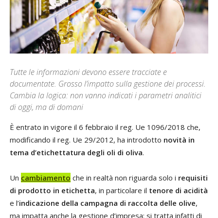
Tutte le informazioni devono essere tracciate e
documentate. Grosso l’impatto sulla gestione dei processi.
Cambia la logica: non vanno indicati i parametri analitici
di oggi, ma di domani
È entrato in vigore il 6 febbraio il reg. Ue 1096/2018 che,
modificando il reg. Ue 29/2012, ha introdotto
novità in
tema d’etichettatura degli oli di oliva
.
Un
cambiamento
che in realtà non riguarda solo i
requisiti
di prodotto in etichetta
, in particolare il
tenore di acidità
e l’
indicazione della campagna di raccolta delle olive
,
ma impatta anche la gestione d’impresa: si tratta infatti di