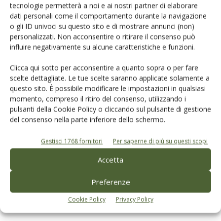
LASCIA UN COMMENTO
tecnologie permetterà a noi e ai nostri partner di elaborare
dati personali come il comportamento durante la navigazione
o gli ID univoci su questo sito e di mostrare annunci (non)
personalizzati. Non acconsentire o ritirare il consenso può
influire negativamente su alcune caratteristiche e funzioni.
Clicca qui sotto per acconsentire a quanto sopra o per fare
scelte dettagliate. Le tue scelte saranno applicate solamente a
questo sito. È possibile modificare le impostazioni in qualsiasi
momento, compreso il ritiro del consenso, utilizzando i
pulsanti della Cookie Policy o cliccando sul pulsante di gestione
del consenso nella parte inferiore dello schermo.
Gestisci 1768 fornitori
Per saperne di più su questi scopi
Accetta
Preferenze
Salva il mio nome, email e sito web in questo browser per la
Cookie Policy
Privacy Policy
prossima volta che commento.