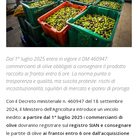
Dal 1° luglio 2025 entra in vigore il DM 460947:
commercianti di olive obbligati a consegnare il prodotto
raccolto ai frantoi entro 6 ore. La norma punta a
trasparenza e qualità, ma suscita proteste: rischi di
incostituzionalità, squilibri di mercato e ipotesi di proroga
Con il Decreto ministeriale n. 460947 del 18 settembre
2024, il Ministero dell’Agricoltura introduce un vincolo
inedito:
a partire dal 1° luglio 2025
i
commercianti di
olive
dovranno registrare sul
registro SIAN e consegnare
le partite di olive
ai frantoi entro 6 ore dall’acquisizione