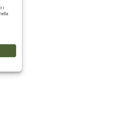
o i
nella