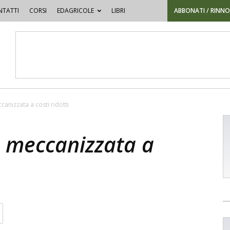
TATTI
CORSI
EDAGRICOLE
LIBRI
ABBONATI / RINN
canizzata a costi ridotti
a meccanizzata a