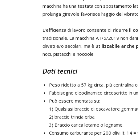
macchina ha una testata con spostamento latera
prolunga girevole favorisce l’aggio del vibrato
L’efficienza di lavoro consente di
ridurre il c
tradizionale. La macchina AT/5/2019 non danne
oliveti e/o secolari, ma è
utilizzabile anche p
noci, pistacchi e nocciole.
Dati tecnici
Peso ridotto a 57 kg circa, più centralina o
Fabbisogno oleodinamico circoscritto in u
Può essere montata su:
1) Qualsiasi braccio di escavatore gommat
2) braccio trincia erba;
3) Braccio carica letame o legname.
Consumo carburante per 200 olivi lt. 14 = 