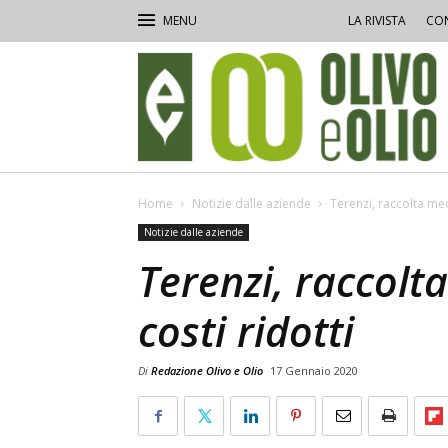
LA RIVISTA
CON
Olivo
e
Olio
Home
Notizie dalle aziende
Terenzi, raccolta mec
Notizie dalle aziende
Terenzi, raccolt
costi ridotti
Di
Redazione Olivo e Olio
17 Gennaio 2020