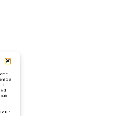
 come i
senso a
ali
e di
o può
 Le tue