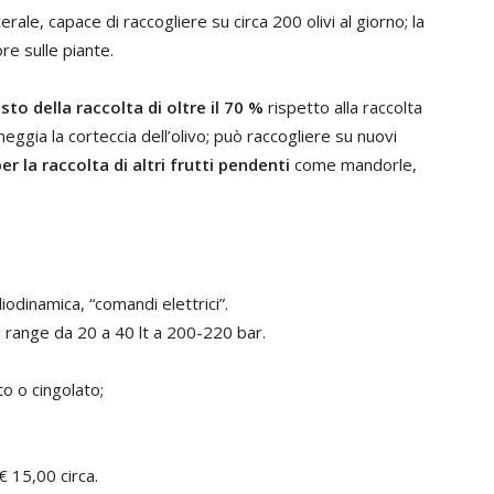
le, capace di raccogliere su circa 200 olivi al giorno; la
re sulle piante.
osto della raccolta di oltre il 70 %
rispetto alla raccolta
ggia la corteccia dell’olivo; può raccogliere su nuovi
er la raccolta di altri frutti pendenti
come mandorle,
liodinamica, “comandi elettrici”.
n range da 20 a 40 lt a 200-220 bar.
o o cingolato;
€ 15,00 circa.