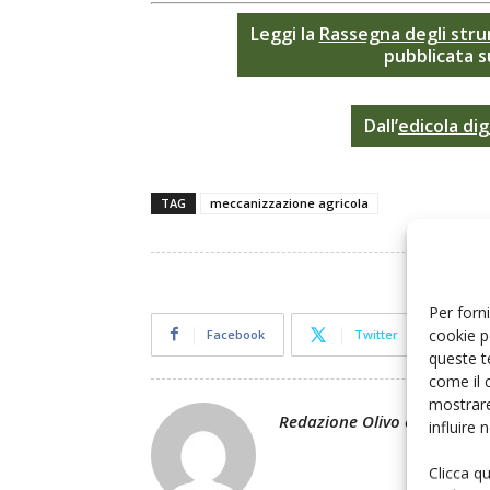
Leggi la
Rassegna degli stru
pubblicata s
Dall’
edicola dig
TAG
meccanizzazione agricola
Per forni
cookie p
Facebook
Twitter
queste t
come il 
mostrare
Redazione Olivo e Olio
influire
Clicca q