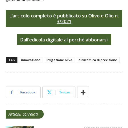
L’articolo completo è pubblicato su
Olivo e Olio n.
3/2021
D
all’
edicola digitale
al
perché abbonarsi
TAG
innovazione
irrigazione olivo
olivicoltura di precisione
Facebook
Twitter
Articoli correlati
contenuto sponsorizzato