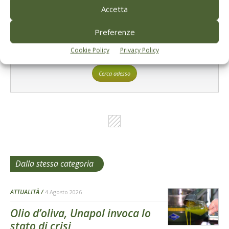
Accetta
Preferenze
L'Esperto risponde
Cookie Policy
Privacy Policy
I consigli di Terra e Vita agli agricoltori
Cerca adesso
Dalla stessa categoria
ATTUALITÀ
4 Agosto 2026
Olio d’oliva, Unapol invoca lo
stato di crisi