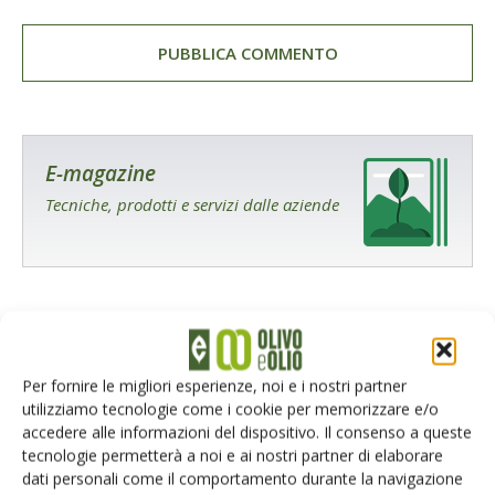
E-magazine
Tecniche, prodotti e servizi dalle aziende
Per fornire le migliori esperienze, noi e i nostri partner
utilizziamo tecnologie come i cookie per memorizzare e/o
Catalogo Aziende e Prodotti
accedere alle informazioni del dispositivo. Il consenso a queste
Un modo semplice per cercare un'azienda o un
tecnologie permetterà a noi e ai nostri partner di elaborare
prodotto!
dati personali come il comportamento durante la navigazione