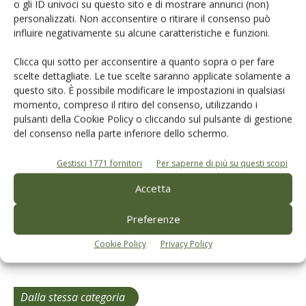
o gli ID univoci su questo sito e di mostrare annunci (non)
Cerca adesso
personalizzati. Non acconsentire o ritirare il consenso può
influire negativamente su alcune caratteristiche e funzioni.
Clicca qui sotto per acconsentire a quanto sopra o per fare
scelte dettagliate. Le tue scelte saranno applicate solamente a
questo sito. È possibile modificare le impostazioni in qualsiasi
momento, compreso il ritiro del consenso, utilizzando i
pulsanti della Cookie Policy o cliccando sul pulsante di gestione
L'Esperto risponde
del consenso nella parte inferiore dello schermo.
I consigli di Terra e Vita agli agricoltori
Gestisci 1771 fornitori
Per saperne di più su questi scopi
Cerca adesso
Accetta
Preferenze
Cookie Policy
Privacy Policy
Dalla stessa categoria