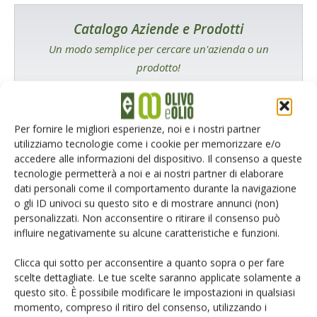
Catalogo Aziende e Prodotti
Un modo semplice per cercare un'azienda o un
prodotto!
Cerca adesso
Per fornire le migliori esperienze, noi e i nostri partner
utilizziamo tecnologie come i cookie per memorizzare e/o
accedere alle informazioni del dispositivo. Il consenso a queste
tecnologie permetterà a noi e ai nostri partner di elaborare
dati personali come il comportamento durante la navigazione
o gli ID univoci su questo sito e di mostrare annunci (non)
L'Esperto risponde
personalizzati. Non acconsentire o ritirare il consenso può
influire negativamente su alcune caratteristiche e funzioni.
I consigli di Terra e Vita agli agricoltori
Clicca qui sotto per acconsentire a quanto sopra o per fare
Cerca adesso
scelte dettagliate. Le tue scelte saranno applicate solamente a
questo sito. È possibile modificare le impostazioni in qualsiasi
momento, compreso il ritiro del consenso, utilizzando i