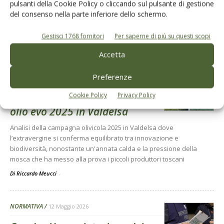
pulsanti della Cookie Policy o cliccando sul pulsante di gestione
del consenso nella parte inferiore dello schermo.
Gestisci 1768 fornitori
Per saperne di più su questi scopi
Dalla stessa categoria
Accetta
Preferenze
OLIVETO E FRANTOIO
13 Maggio 2026
Cookie Policy
Privacy Policy
Case history della campagna
olio evo 2025 in Valdelsa
Analisi della campagna olivicola 2025 in Valdelsa dove
l’extravergine si conferma equilibrato tra innovazione e
biodiversità, nonostante un'annata calda e la pressione della
mosca che ha messo alla prova i piccoli produttori toscani
Di Riccardo Meucci
-
NORMATIVA
12 Maggio 2026