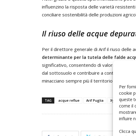
influenzino la risposta delle varietà resistenti
conciliare sostenibilità delle produzioni agric
Il riuso delle acque depura
Per il direttore generale di Arif il riuso de
determinante per la tutela delle falde acq
significativo, consentendo di valorizzare una r
dal sottosuolo e contribuire a contrastare l’a
minacciano sempre più il territorio salentino».
Per forni
cookie p
queste t
TAG
acque reflue
Arif Puglia
Xylella fastidio
come il 
mostrare
influire
Clicca q