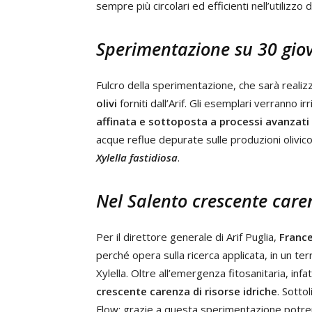
sempre più circolari ed efficienti nell’utilizzo d
Sperimentazione su 30 giov
Fulcro della sperimentazione, che sarà realizz
olivi
forniti dall’Arif. Gli esemplari verranno ir
affinata e sottoposta a processi avanzati
acque reflue depurate sulle produzioni olivicol
Xylella fastidiosa
.
Nel Salento crescente caren
Per il direttore generale di Arif Puglia,
France
perché opera sulla ricerca applicata, in un terr
Xylella. Oltre all’emergenza fitosanitaria, infat
crescente carenza di risorse idriche
. Sotto
Flow: grazie a questa sperimentazione potre