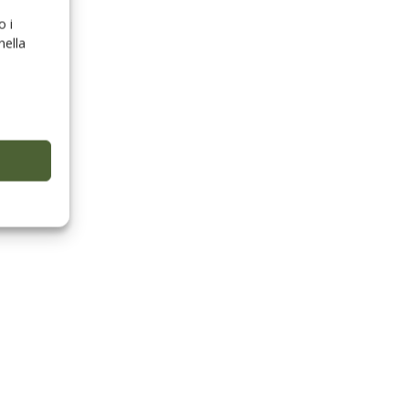
o i
nella