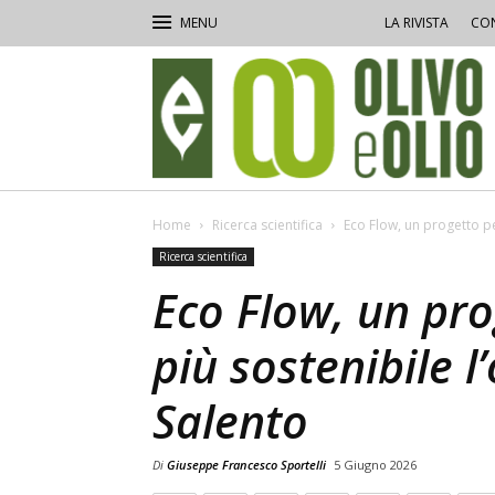
LA RIVISTA
CON
Olivo
e
Olio
Home
Ricerca scientifica
Eco Flow, un progetto pe
Ricerca scientifica
Eco Flow, un pr
più sostenibile l’
Salento
Di
Giuseppe Francesco Sportelli
5 Giugno 2026