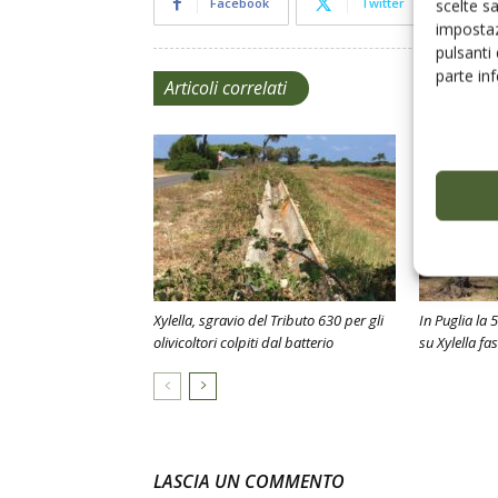
Facebook
Twitter
scelte s
impostaz
pulsanti
parte in
Articoli correlati
Xylella, sgravio del Tributo 630 per gli
In Puglia la
olivicoltori colpiti dal batterio
su Xylella fa
LASCIA UN COMMENTO