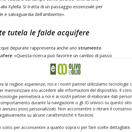
 alla Xylella. Si tratta di un passaggio essenziale per
ole e salvaguardia dell’ambiente».
te tutela le falde acquifere
lle acque depurate rappresenta anche uno
strumento
uifere
: «Questa ricerca può favorire un cambio di passo
isorsa già disponibile, ridurre la pressione sui prelievi
vanzata dell’intrusione marina e della salinizzazione che
re le migliori esperienze, noi e i nostri partner utilizziamo tecnologie
er memorizzare e/o accedere alle informazioni del dispositivo. Il con
ecnologie permetterà a noi e ai nostri partner di elaborare dati person
sa
comportamento durante la navigazione o gli ID univoci su questo sito 
 annunci (non) personalizzati. Non acconsentire o ritirare il consens
 negativamente su alcune caratteristiche e funzioni.
ui sotto per acconsentire a quanto sopra o per fare scelte dettagliate.