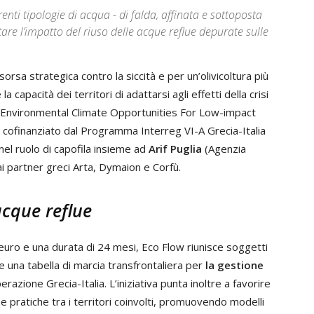
renti tipologie di acqua - di falda, affinata e sottoposta
are l’impatto del riuso delle acque reflue depurate sulle
orsa strategica contro la siccità e per un’olivicoltura più
 capacità dei territori di adattarsi agli effetti della crisi
Environmental Climate Opportunities For Low-impact
ofinanziato dal Programma Interreg VI-A Grecia-Italia
nel ruolo di capofila insieme ad
Arif Puglia
(Agenzia
 ai partner greci Arta, Dymaion e Corfù.
acque reflue
 euro e una durata di 24 mesi, Eco Flow riunisce soggetti
ire una tabella di marcia transfrontaliera per
la gestione
erazione Grecia-Italia. L’iniziativa punta inoltre a favorire
pratiche tra i territori coinvolti, promuovendo modelli