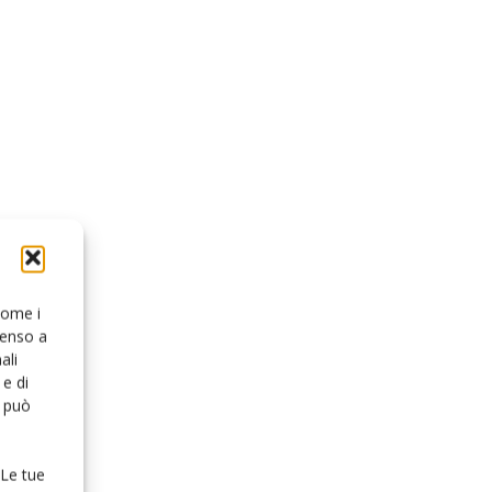
 come i
senso a
ali
e di
o può
 Le tue