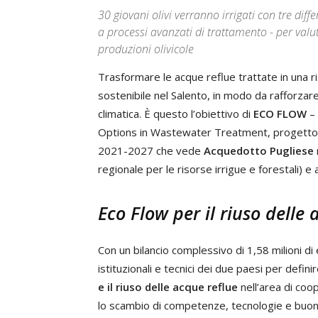
30 giovani olivi verranno irrigati con tre diffe
a processi avanzati di trattamento - per valut
produzioni olivicole
Trasformare le acque reflue trattate in una ris
sostenibile nel Salento, in modo da rafforzare la
climatica. È questo l’obiettivo di
ECO FLOW
– 
Options in Wastewater Treatment, progetto c
2021-2027 che vede
Acquedotto Pugliese
regionale per le risorse irrigue e forestali) e
Eco Flow per il riuso delle 
Con un bilancio complessivo di 1,58 milioni di
istituzionali e tecnici dei due paesi per defin
e il riuso delle acque reflue
nell’area di coop
lo scambio di competenze, tecnologie e buone 