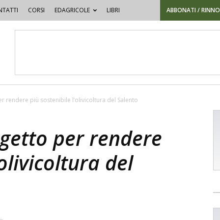
TATTI
CORSI
EDAGRICOLE
LIBRI
ABBONATI / RINN
r rendere più sostenibile l’olivicoltura del Salento
ogetto per rendere
olivicoltura del