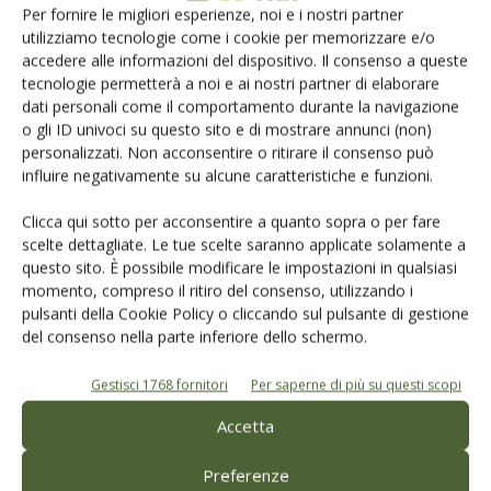
Per fornire le migliori esperienze, noi e i nostri partner
giorni, infine sono state esposte alle infezioni naturali del
utilizziamo tecnologie come i cookie per memorizzare e/o
vettore. In questo campo abbiamo rilevato una riduzione
accedere alle informazioni del dispositivo. Il consenso a queste
della carica batterica a seguito dell’impiego della miscela di
tecnologie permetterà a noi e ai nostri partner di elaborare
dati personali come il comportamento durante la navigazione
carbonato di calcio e timolo, e attualmente non si
o gli ID univoci su questo sito e di mostrare annunci (non)
osservano sintomi, né nelle piante trattate né in quelle non
personalizzati. Non acconsentire o ritirare il consenso può
trattate.
influire negativamente su alcune caratteristiche e funzioni.
Clicca qui sotto per acconsentire a quanto sopra o per fare
Sarà interessante verificare se i trattamenti eseguiti
scelte dettagliate. Le tue scelte saranno applicate solamente a
potranno avere un’influenza sulla comparsa dei sintomi e
questo sito. È possibile modificare le impostazioni in qualsiasi
sulla loro severità. Lo appureremo la prossima primavera o
momento, compreso il ritiro del consenso, utilizzando i
in tarda estate al massimo. Poiché stiamo partecipando a
pulsanti della Cookie Policy o cliccando sul pulsante di gestione
un altro progetto
in cui valuteremo le nanoparticelle in
del consenso nella parte inferiore dello schermo.
miscela con altre sostanze, vogliamo proseguire questo
Gestisci 1768 fornitori
Per saperne di più su questi scopi
tipo di valutazione per più anni, in modo da osservare il
comportamento delle piante e delle molecole e capire che
Accetta
cosa accade».
Preferenze