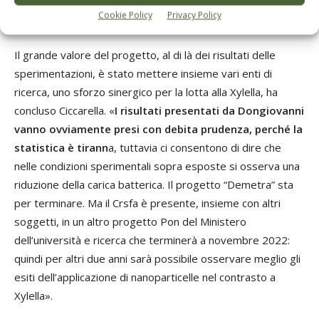
Risultati da prendere con prudenza
Cookie Policy
Privacy Policy
Il grande valore del progetto, al di là dei risultati delle
sperimentazioni, è stato mettere insieme vari enti di
ricerca, uno sforzo sinergico per la lotta alla Xylella, ha
concluso Ciccarella. «
I risultati presentati da Dongiovanni
vanno ovviamente presi con debita prudenza, perché la
statistica è tirann
a, tuttavia ci consentono di dire che
nelle condizioni sperimentali sopra esposte si osserva una
riduzione della carica batterica. Il progetto “Demetra” sta
per terminare. Ma il Crsfa è presente, insieme con altri
soggetti, in un altro progetto Pon del Ministero
dell’università e ricerca che terminerà a novembre 2022:
quindi per altri due anni sarà possibile osservare meglio gli
esiti dell’applicazione di nanoparticelle nel contrasto a
Xylella».