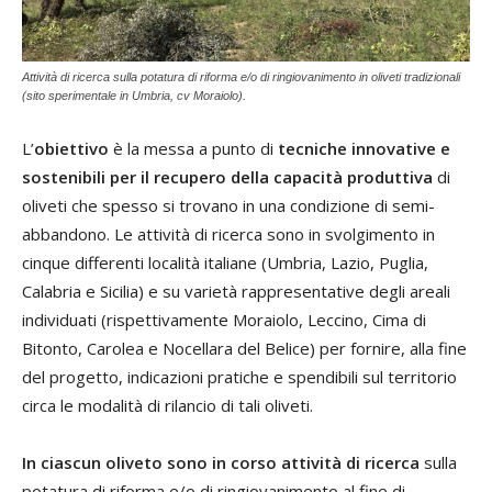
Attività di ricerca sulla potatura di riforma e/o di ringiovanimento in oliveti tradizionali
(sito sperimentale in Umbria, cv Moraiolo).
L’
obiettivo
è la messa a punto di
tecniche innovative e
sostenibili per il recupero della capacità produttiva
di
oliveti che spesso si trovano in una condizione di semi-
abbandono. Le attività di ricerca sono in svolgimento in
cinque differenti località italiane (Umbria, Lazio, Puglia,
Calabria e Sicilia) e su varietà rappresentative degli areali
individuati (rispettivamente Moraiolo, Leccino, Cima di
Bitonto, Carolea e Nocellara del Belice) per fornire, alla fine
del progetto, indicazioni pratiche e spendibili sul territorio
circa le modalità di rilancio di tali oliveti.
In ciascun oliveto sono in corso attività di ricerca
sulla
potatura di riforma e/o di ringiovanimento al fine di