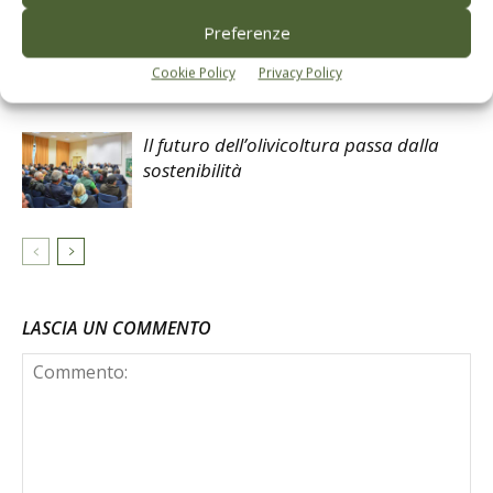
Preferenze
Approcci innovativi per la gestione delle
acque reflue dei frantoi oleari
Cookie Policy
Privacy Policy
Il futuro dell’olivicoltura passa dalla
sostenibilità
LASCIA UN COMMENTO