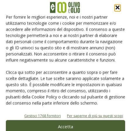
Sfoglia l’
edicola digitale
e scopri
le formule di
abbonamento a Olivo e Olio
Per fornire le migliori esperienze, noi e i nostri partner
utilizziamo tecnologie come i cookie per memorizzare e/o
accedere alle informazioni del dispositivo. Il consenso a queste
tecnologie permetterà a noi e ai nostri partner di elaborare
TAG
innovazione
oliveto - oliveti
produzione olivicola
dati personali come il comportamento durante la navigazione
Progetto MOLTI
ricerca
o gli ID univoci su questo sito e di mostrare annunci (non)
personalizzati. Non acconsentire o ritirare il consenso può
influire negativamente su alcune caratteristiche e funzioni.
Clicca qui sotto per acconsentire a quanto sopra o per fare
Facebook
Twitter
scelte dettagliate. Le tue scelte saranno applicate solamente a
questo sito. È possibile modificare le impostazioni in qualsiasi
momento, compreso il ritiro del consenso, utilizzando i
pulsanti della Cookie Policy o cliccando sul pulsante di gestione
Articoli correlati
del consenso nella parte inferiore dello schermo.
Roller Crimper, gestione innovativa
Gestisci 1768 fornitori
Per saperne di più su questi scopi
dell’inerbimento
Accetta