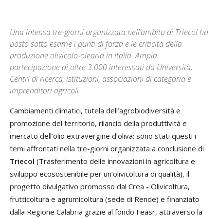
Una intensa tre-giorni organizzata nell’ambito di Triecol ha
posto sotto esame i punti di forza e le criticità della
produzione olivicolo-olearia in Italia. Ampia
partecipazione di oltre 3.000 interessati da Università,
Centri di ricerca, istituzioni, associazioni di categoria e
imprenditori agricoli
Cambiamenti climatici, tutela dell’agrobiodiversità e
promozione del territorio, rilancio della produttività e
mercato dell’olio extravergine d’oliva: sono stati questi i
temi affrontati nella tre-giorni organizzata a conclusione di
Triecol
(Trasferimento delle innovazioni in agricoltura e
sviluppo ecosostenibile per un’olivicoltura di qualità), il
progetto divulgativo promosso dal Crea - Olivicoltura,
frutticoltura e agrumicoltura (sede di Rende) e finanziato
dalla Regione Calabria grazie al fondo Feasr, attraverso la