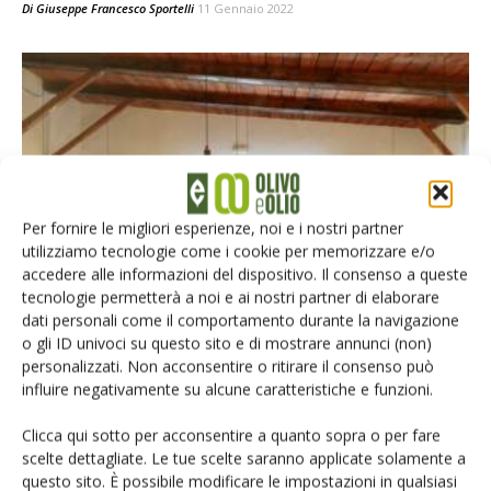
Di
Giuseppe Francesco Sportelli
11 Gennaio 2022
Per fornire le migliori esperienze, noi e i nostri partner
utilizziamo tecnologie come i cookie per memorizzare e/o
ECONOMIA
accedere alle informazioni del dispositivo. Il consenso a queste
Copagri Puglia, il punto su nuova Pac e
tecnologie permetterà a noi e ai nostri partner di elaborare
dati personali come il comportamento durante la navigazione
ricadute sul comparto olivicolo
o gli ID univoci su questo sito e di mostrare annunci (non)
Di
Giuseppe Francesco Sportelli
22 Dicembre 2021
personalizzati. Non acconsentire o ritirare il consenso può
influire negativamente su alcune caratteristiche e funzioni.
Clicca qui sotto per acconsentire a quanto sopra o per fare
scelte dettagliate. Le tue scelte saranno applicate solamente a
questo sito. È possibile modificare le impostazioni in qualsiasi