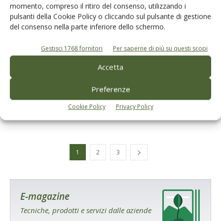
momento, compreso il ritiro del consenso, utilizzando i
pulsanti della Cookie Policy o cliccando sul pulsante di gestione
del consenso nella parte inferiore dello schermo.
Gestisci 1768 fornitori
Per saperne di più su questi scopi
ECONOMIA
Accetta
Olivicoltura Tunisia, aiuti europei allo
sviluppo possono coesistere con
Preferenze
agevolazioni nei dazi?
Cookie Policy
Privacy Policy
Di
Giuseppe Francesco Sportelli
30 Novembre 2021
1
2
3
E-magazine
Tecniche, prodotti e servizi dalle aziende