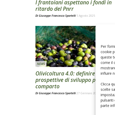
I frantoiani aspettano i fondi in
ritardo del Pnrr
Di
Giuseppe Francesco Sportelli
5 Agosto 2025
Per forni
cookie p
queste t
come il 
NEWS
mostrare
Olivicoltura 4.0: definire le
influire
prospettive di sviluppo per il
Clicca q
comparto
scelte s
Di
Giuseppe Francesco Sportelli
27 Gennaio 2021
impostaz
pulsanti
parte in