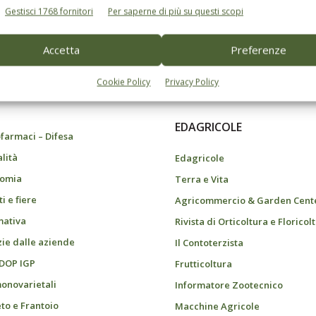
Gestisci 1768 fornitori
Per saperne di più su questi scopi
Accetta
Preferenze
do dell’agricoltura
Cookie Policy
Privacy Policy
EDAGRICOLE
farmaci – Difesa
alità
Edagricole
omia
Terra e Vita
i e fiere
Agricommercio & Garden Cent
ativa
Rivista di Orticoltura e Floricol
zie dalle aziende
Il Contoterzista
 DOP IGP
Frutticoltura
monovarietali
Informatore Zootecnico
eto e Frantoio
Macchine Agricole