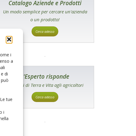
Catalogo Aziende e Prodotti
Un modo semplice per cercare un'azienda
o un prodotto!
Cerca adesso
 come i
senso a
ali
e di
L'Esperto risponde
o può
I consigli di Terra e Vita agli agricoltori
Cerca adesso
 Le tue
o i
nella