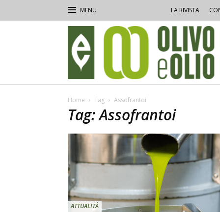
LA RIVISTA
CON
Olivo
e
Olio
Home
Tag
Assofrantoi
Tag: Assofrantoi
ATTUALITÀ