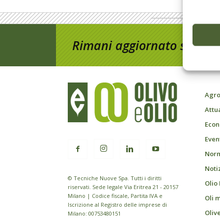
Rimani aggiornato sul mon
Agro
Attu
Econ
Event
Norm
Noti
© Tecniche Nuove Spa. Tutti i diritti
Olio
riservati. Sede legale Via Eritrea 21 - 20157
Milano | Codice fiscale, Partita IVA e
Oli 
Iscrizione al Registro delle imprese di
Oliv
Milano: 00753480151