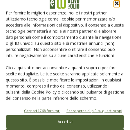
Iscriviti alle nostre newsletter
Per fornire le migliori esperienze, noi e i nostri partner
utilizziamo tecnologie come i cookie per memorizzare e/o
accedere alle informazioni del dispositivo. Il consenso a queste
tecnologie permetterà a noi e ai nostri partner di elaborare
dati personali come il comportamento durante la navigazione
o gli ID univoci su questo sito e di mostrare annunci (non)
personalizzati. Non acconsentire o ritirare il consenso può
influire negativamente su alcune caratteristiche e funzioni.
Clicca qui sotto per acconsentire a quanto sopra o per fare
scelte dettagliate. Le tue scelte saranno applicate solamente a
questo sito. È possibile modificare le impostazioni in qualsiasi
momento, compreso il ritiro del consenso, utilizzando i
pulsanti della Cookie Policy o cliccando sul pulsante di gestione
del consenso nella parte inferiore dello schermo.
© Tecniche Nuove Spa. Tutti i diritti riservati. Sede legale Via Eritrea 21 -
20157 Milano | Codice fiscale, Partita IVA e Iscrizione al Registro delle
imprese di Milano: 00753480151
Gestisci 1768 fornitori
Per saperne di più su questi scopi
Registrazione Tribunale di Milano n. 69 del 05/03/2014. Precedentemente
registrata presso il tribunale di Bologna n. 6776 del 04/03/1998
Accetta
ROC "Poste italiane Spa - sped. A.P. - DL 353/2003 conv. L. 46/2004, art. 1c.1: