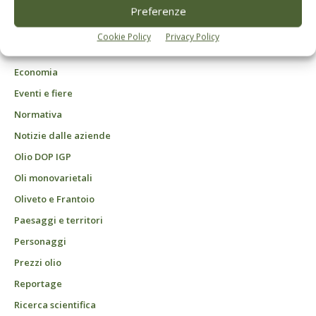
DCB Milano" Roc n. 24344 del 11 marzo 2014
Preferenze
Agrofarmaci – Difesa
Cookie Policy
Privacy Policy
Attualità
Economia
Eventi e fiere
Normativa
Notizie dalle aziende
Olio DOP IGP
Oli monovarietali
Oliveto e Frantoio
Paesaggi e territori
Personaggi
Prezzi olio
Reportage
Ricerca scientifica