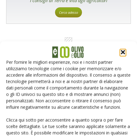
I consigli di Terra e Vita agli agricoltori
Cerca adesso
Per fornire le migliori esperienze, noi e i nostri partner
utilizziamo tecnologie come i cookie per memorizzare e/o
accedere alle informazioni del dispositivo. Il consenso a queste
Rimani aggiornato sul mondo
tecnologie permetterà a noi e ai nostri partner di elaborare
dati personali come il comportamento durante la navigazione
dell’agricoltura
o gli ID univoci su questo sito e di mostrare annunci (non)
personalizzati. Non acconsentire o ritirare il consenso può
influire negativamente su alcune caratteristiche e funzioni.
Iscriviti alle nostre newsletter
Clicca qui sotto per acconsentire a quanto sopra o per fare
scelte dettagliate. Le tue scelte saranno applicate solamente a
questo sito. È possibile modificare le impostazioni in qualsiasi