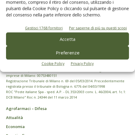
momento, compreso il ritiro del consenso, utilizzando i
pulsanti della Cookie Policy o cliccando sul pulsante di gestione
del consenso nella parte inferiore dello schermo.
Gestisci 1768 fornitori
Per saperne di più su questi scopi
Accetta
Preferenze
Cookie Policy
Privacy Policy
© Tecniche Nuove Spa. Tutti i diritti riservati. Sede legale Via Eritrea 21 -
20157 Milano | Codice fiscale, Partita IVA e Iscrizione al Registro delle
imprese di Milano: 00753480151
Registrazione Tribunale di Milano n. 69 del 05/03/2014. Precedentemente
registrata presso il tribunale di Bologna n. 6776 del 04/03/1998
ROC "Poste italiane Spa - sped. A.P. - DL 353/2003 conv. L. 46/2004, art. 1c.1:
DCB Milano" Roc n. 24344 del 11 marzo 2014
Agrofarmaci – Difesa
Attualità
Economia