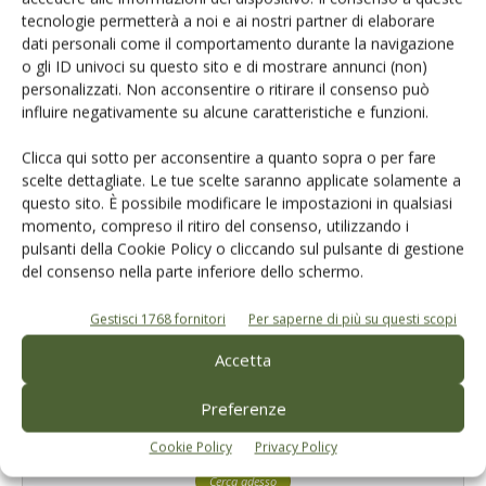
tecnologie permetterà a noi e ai nostri partner di elaborare
dati personali come il comportamento durante la navigazione
o gli ID univoci su questo sito e di mostrare annunci (non)
personalizzati. Non acconsentire o ritirare il consenso può
influire negativamente su alcune caratteristiche e funzioni.
Catalogo Aziende e Prodotti
Un modo semplice per cercare un'azienda o un
Clicca qui sotto per acconsentire a quanto sopra o per fare
prodotto!
scelte dettagliate. Le tue scelte saranno applicate solamente a
questo sito. È possibile modificare le impostazioni in qualsiasi
Cerca adesso
momento, compreso il ritiro del consenso, utilizzando i
pulsanti della Cookie Policy o cliccando sul pulsante di gestione
del consenso nella parte inferiore dello schermo.
Gestisci 1768 fornitori
Per saperne di più su questi scopi
Accetta
L'Esperto risponde
Preferenze
I consigli di Terra e Vita agli agricoltori
Cookie Policy
Privacy Policy
Cerca adesso