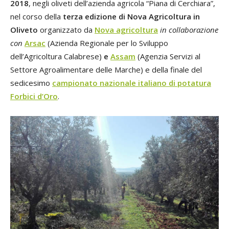
2018
, negli oliveti dell’azienda agricola “Piana di Cerchiara”,
nel corso della
terza edizione di Nova Agricoltura in
Oliveto
organizzato da
Nova agricoltura
in collaborazione
con
Arsac
(Azienda Regionale per lo Sviluppo
dell’Agricoltura Calabrese)
e
Assam
(Agenzia Servizi al
Settore Agroalimentare delle Marche) e della finale del
sedicesimo
campionato nazionale italiano di potatura
Forbici d’Oro
.