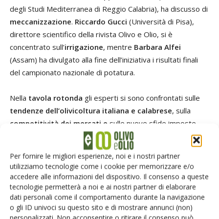
degli Studi Mediterranea di Reggio Calabria), ha discusso di
meccanizzazione
.
Riccardo Gucci
(Università di Pisa),
direttore scientifico della rivista Olivo e Olio, si è
concentrato sull’
irrigazione
, mentre
Barbara Alfei
(Assam) ha divulgato alla fine dell’iniziativa i risultati finali
del campionato nazionale di potatura.
Nella
tavola rotonda
gli esperti si sono confrontati sulle
tendenze dell’olivicoltura italiana e calabrese
, sulla
competitività dei mercati
e
sulle nuove sfide imposte
soprattutto dai
cambiamenti climatici
. In conclusione, si è
accennato agli aspetti tecnici che dovranno supportare la
Per fornire le migliori esperienze, noi e i nostri partner
valorizzazione del patrimonio varietale calabrese, anche in
utilizziamo tecnologie come i cookie per memorizzare e/o
vista della recente denominazione Igp olio di Calabria e
accedere alle informazioni del dispositivo. Il consenso a queste
dello sviluppo della produzione biologica.
tecnologie permetterà a noi e ai nostri partner di elaborare
dati personali come il comportamento durante la navigazione
o gli ID univoci su questo sito e di mostrare annunci (non)
Ai partecipanti iscritti alla
Federazione dei Dottori
personalizzati. Non acconsentire o ritirare il consenso può