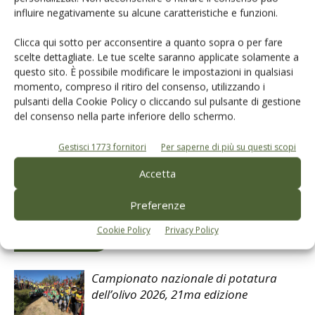
Agronomi
e Dottori Forestali della Calabria ed al
influire negativamente su alcune caratteristiche e funzioni.
Collegio Nazionale Periti Agrari e Periti Agrari Laureati
Clicca qui sotto per acconsentire a quanto sopra o per fare
sono stati certificati dei crediti formativi professionali.
scelte dettagliate. Le tue scelte saranno applicate solamente a
questo sito. È possibile modificare le impostazioni in qualsiasi
momento, compreso il ritiro del consenso, utilizzando i
TAG
evento Nova
Forbici d'Oro
Nova Agricoltura in Oliveto
pulsanti della Cookie Policy o cliccando sul pulsante di gestione
olivicoltura
tavola rotonda
del consenso nella parte inferiore dello schermo.
Gestisci 1773 fornitori
Per saperne di più su questi scopi
Accetta
Facebook
Twitter
Preferenze
Cookie Policy
Privacy Policy
Articoli correlati
Campionato nazionale di potatura
dell’olivo 2026, 21ma edizione