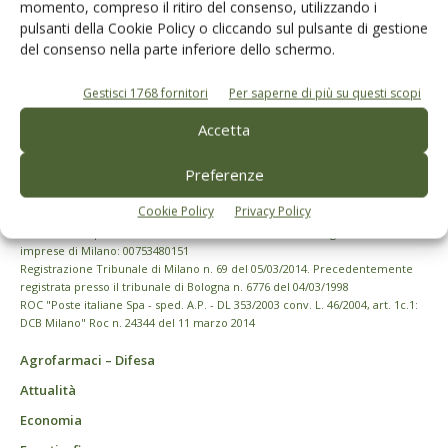
momento, compreso il ritiro del consenso, utilizzando i
pulsanti della Cookie Policy o cliccando sul pulsante di gestione
del consenso nella parte inferiore dello schermo.
Gestisci 1768 fornitori
Per saperne di più su questi scopi
Accetta
Preferenze
Cookie Policy
Privacy Policy
© Tecniche Nuove Spa. Tutti i diritti riservati. Sede legale Via Eritrea 21 -
20157 Milano | Codice fiscale, Partita IVA e Iscrizione al Registro delle
imprese di Milano: 00753480151
Registrazione Tribunale di Milano n. 69 del 05/03/2014. Precedentemente
registrata presso il tribunale di Bologna n. 6776 del 04/03/1998
ROC "Poste italiane Spa - sped. A.P. - DL 353/2003 conv. L. 46/2004, art. 1c.1:
DCB Milano" Roc n. 24344 del 11 marzo 2014
Agrofarmaci – Difesa
Attualità
Economia