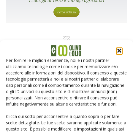
I consigli di Terra e Vita agli agricoltori
Cerca adesso
Per fornire le migliori esperienze, noi e i nostri partner
utilizziamo tecnologie come i cookie per memorizzare e/o
accedere alle informazioni del dispositivo. Il consenso a queste
Rimani aggiornato sul mondo
tecnologie permetterà a noi e ai nostri partner di elaborare
dati personali come il comportamento durante la navigazione
dell’agricoltura
o gli ID univoci su questo sito e di mostrare annunci (non)
personalizzati. Non acconsentire o ritirare il consenso può
influire negativamente su alcune caratteristiche e funzioni.
Iscriviti alle nostre newsletter
Clicca qui sotto per acconsentire a quanto sopra o per fare
scelte dettagliate. Le tue scelte saranno applicate solamente a
questo sito. È possibile modificare le impostazioni in qualsiasi