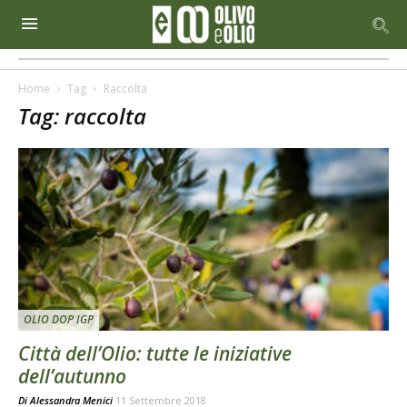
Home
Tag
Raccolta
Tag: raccolta
OLIO DOP IGP
Città dell’Olio: tutte le iniziative
dell’autunno
Di
Alessandra Menici
11 Settembre 2018