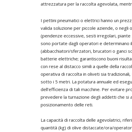
attrezzatura per la raccolta agevolata, mentre
I pettini pneumatici o elettrici hanno un pr
valida soluzione per piccole aziende, o negli oli
(pendenze eccessive, sesti irregolari, piante se
sono portate dagli operatori e determinano il 
(abbacchiatori/sferzatori, brucatori o ganci s
batterie elettriche; garantiscono buoni risult
con rese al distacco simili a quelle della rac
operativa di raccolta in oliveti sia tradizionali
sotto i 5 metri. La potatura annuale ed esegu
dell’efficienza di tali macchine. Per evitare 
prevedere la turnazione degli addetti che si a
posizionamento delle reti.
La capacità di raccolta delle agevolatrici, rife
quantità (kg) di olive distaccate/ora/operator