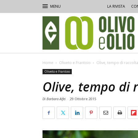
LA RIVISTA
CON
Olivo
e
Olio
Home
Oliveto e Frantoio
Olive, tempo di raccolt
Oliveto e Frantoio
Olive, tempo di 
Di Barbara Alfei
-
29 Ottobre 2015