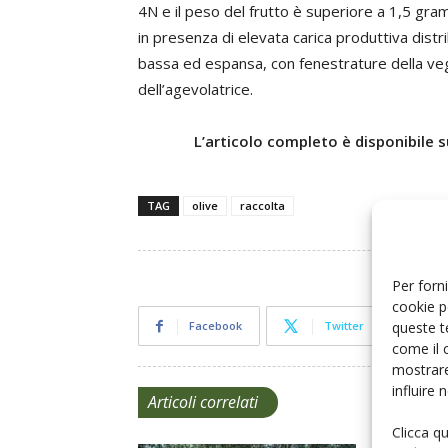
4N e il peso del frutto è superiore a 1,5 gramm
in presenza di elevata carica produttiva di
bassa ed espansa, con fenestrature della veg
dell’agevolatrice.
L’articolo completo è disponibile s
TAG
olive
raccolta
Per forni
cookie p
queste t
Facebook
Twitter
come il 
mostrare
influire
Articoli correlati
Clicca q