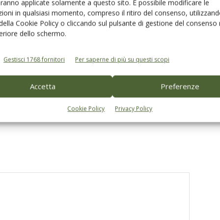
aranno applicate solamente a questo sito. È possibile modificare le
ioni in qualsiasi momento, compreso il ritiro del consenso, utilizzand
 della Cookie Policy o cliccando sul pulsante di gestione del consenso 
feriore dello schermo.
Gestisci 1768 fornitori
Per saperne di più su questi scopi
contenuto sponsorizzato
Abbacchiatori sempre più evoluti con
Accetta
Preferenze
e olive alle porte, alcune
la batteria Li-Ion 700 di Campagnola
r agevolarla
Cookie Policy
Privacy Policy