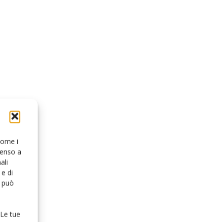
 come i
senso a
ali
e di
o può
 Le tue