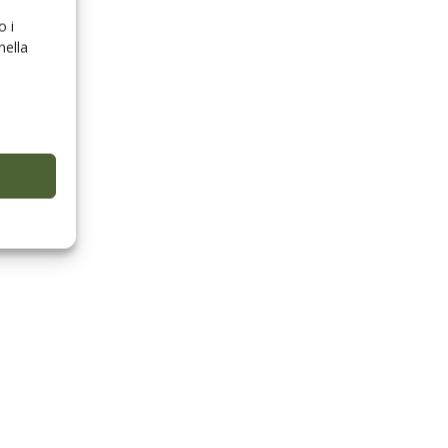
o i
nella