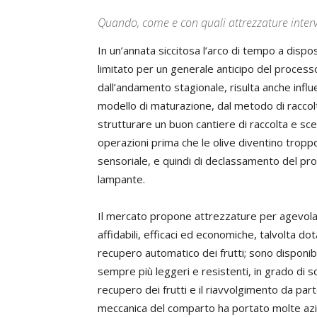
Quando, come e con quali attrezzature inter
In un’annata siccitosa l’arco di tempo a dispos
limitato per un generale anticipo del processo
dall’andamento stagionale, risulta anche influe
modello di maturazione, dal metodo di raccol
strutturare un buon cantiere di raccolta e sce
operazioni prima che le olive diventino troppo 
sensoriale, e quindi di declassamento del pro
lampante.
Il mercato propone attrezzature per agevolar
affidabili, efficaci ed economiche, talvolta do
recupero automatico dei frutti; sono disponibil
sempre più leggeri e resistenti, in grado di so
recupero dei frutti e il riavvolgimento da pa
meccanica del comparto ha portato molte azien