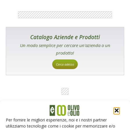
Catalogo Aziende e Prodotti
Un modo semplice per cercare un'azienda o un
prodotto!
Cerca adesso
L'Esperto risponde
Per fornire le migliori esperienze, noi e i nostri partner
I consigli di Terra e Vita agli agricoltori
utilizziamo tecnologie come i cookie per memorizzare e/o