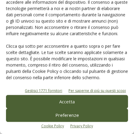
accedere alle informazioni del dispositivo. Il consenso a queste
Cerca adesso
tecnologie permetterà a noi e ai nostri partner di elaborare
dati personali come il comportamento durante la navigazione
o gli ID univoci su questo sito e di mostrare annunci (non)
personalizzati. Non acconsentire o ritirare il consenso può
influire negativamente su alcune caratteristiche e funzioni.
Clicca qui sotto per acconsentire a quanto sopra o per fare
scelte dettagliate. Le tue scelte saranno applicate solamente a
questo sito. È possibile modificare le impostazioni in qualsiasi
momento, compreso il ritiro del consenso, utilizzando i
Rimani aggiornato sul mondo
pulsanti della Cookie Policy o cliccando sul pulsante di gestione
del consenso nella parte inferiore dello schermo.
dell’agricoltura
Gestisci 1771 fornitori
Per saperne di più su questi scopi
Iscriviti alle nostre newsletter
Accetta
Preferenze
Cookie Policy
Privacy Policy