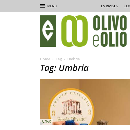
LA RIVISTA
CON
Olivo
e
Olio
Home
Tag
Umbria
Tag: Umbria
NEWS