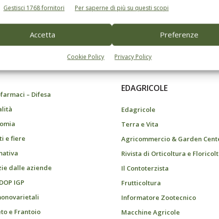
Gestisci 1768 fornitori
Per saperne di più su questi scopi
Accetta
Preferenze
do dell’agricoltura
Cookie Policy
Privacy Policy
EDAGRICOLE
farmaci – Difesa
alità
Edagricole
omia
Terra e Vita
i e fiere
Agricommercio & Garden Cent
ativa
Rivista di Orticoltura e Floricol
zie dalle aziende
Il Contoterzista
 DOP IGP
Frutticoltura
monovarietali
Informatore Zootecnico
eto e Frantoio
Macchine Agricole