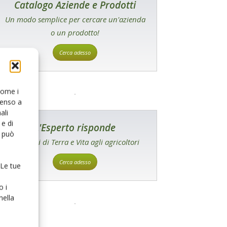
Catalogo Aziende e Prodotti
Un modo semplice per cercare un'azienda
o un prodotto!
Cerca adesso
 come i
senso a
ali
e di
L'Esperto risponde
o può
I consigli di Terra e Vita agli agricoltori
Cerca adesso
 Le tue
o i
nella