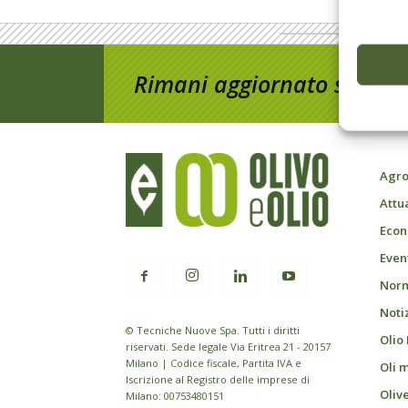
Rimani aggiornato sul mon
Agro
Attu
Econ
Event
Norm
Noti
© Tecniche Nuove Spa. Tutti i diritti
Olio
riservati. Sede legale Via Eritrea 21 - 20157
Milano | Codice fiscale, Partita IVA e
Oli 
Iscrizione al Registro delle imprese di
Oliv
Milano: 00753480151