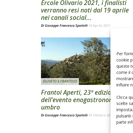
Ercole Olivario 2021, i finalisti
verranno resi noti dal 19 aprile
nei canali social...
Di
Giuseppe Francesco Sportelli
14 Aprile 2021
Per forni
cookie p
queste t
come il 
mostrare
OLIVETO E FRANTOIO
influire
Frantoi Aperti, 23ª edizione
Clicca q
dell’evento enogastronomico
scelte s
umbro
impostaz
Di
Giuseppe Francesco Sportelli
19 Ottobre 2020
pulsanti
parte in