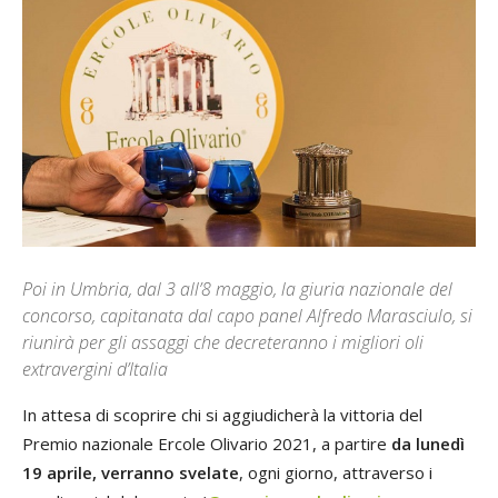
Poi in Umbria, dal 3 all’8 maggio, la giuria nazionale del
concorso, capitanata dal capo panel Alfredo Marasciulo, si
riunirà per gli assaggi che decreteranno i migliori oli
extravergini d’Italia
In attesa di scoprire chi si aggiudicherà la vittoria del
Premio nazionale Ercole Olivario 2021, a partire
da lunedì
19 aprile, verranno svelate
, ogni giorno, attraverso i