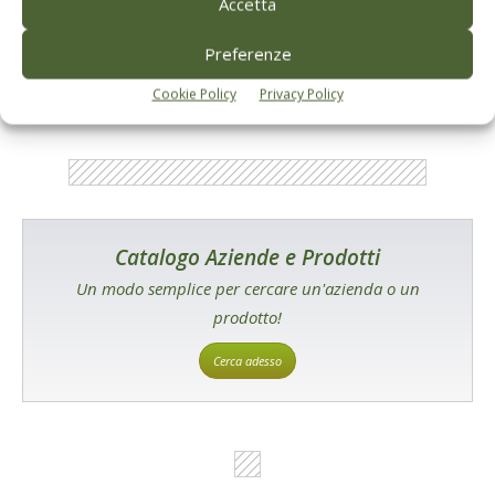
Accetta
E-magazine
Tecniche, prodotti e servizi dalle aziende
Preferenze
Cookie Policy
Privacy Policy
Catalogo Aziende e Prodotti
Un modo semplice per cercare un'azienda o un
prodotto!
Cerca adesso