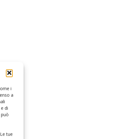
 come i
senso a
ali
e di
o può
 Le tue