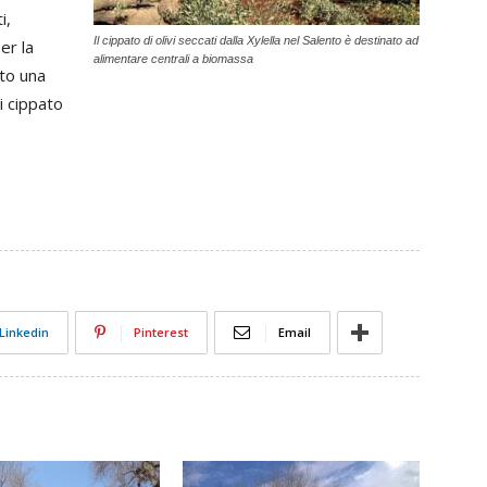
i,
Il cippato di olivi seccati dalla Xylella nel Salento è destinato ad
er la
alimentare centrali a biomassa
nto una
i cippato
Linkedin
Pinterest
Email