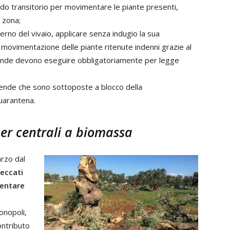
odo transitorio per movimentare le piante presenti,
 zona;
nterno del vivaio, applicare senza indugio la sua
 movimentazione delle piante ritenute indenni grazie al
ziende devono eseguire obbligatoriamente per legge
iende che sono sottoposte a blocco della
uarantena.
per centrali a biomassa
arzo dal
seccati
mentare
l
Monopoli,
ontributo