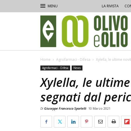
LA RIVISTA
CON
Olivo
e
Olio
Home
Agrofarmaci - Difesa
Xylella, le ultime nov
Agrofarmaci - Difesa
News
Xylella, le ultime
segnati dal peri
Di
Giuseppe Francesco Sportelli
10 Marzo 2021