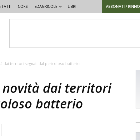
TATTI
CORSI
EDAGRICOLE
LIBRI
ABBONATI / RINN
ità dai territori segnati dal pericoloso batterio
 novità dai territori
coloso batterio