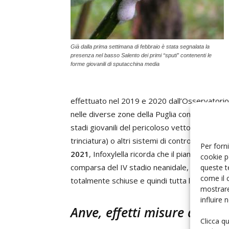
Già dalla prima settimana di febbraio è stata segnalata la
presenza nel basso Salento dei primi “sputi” contenenti le
forme giovanili di sputacchina media
effettuato nel 2019 e 2020 dall’Osservatorio f
nelle diverse zone della Puglia consentirà di 
stadi giovanili del pericoloso vettore mediant
trinciatura) o altri sistemi di controllo princip
Per forni
2021
, Infoxylella ricorda che il piano del 202
cookie p
comparsa del IV stadio neanidale, solitament
queste t
come il 
totalmente schiuse e quindi tutta la popolazion
mostrare
influire
Anve, effetti misure di qua
Clicca q