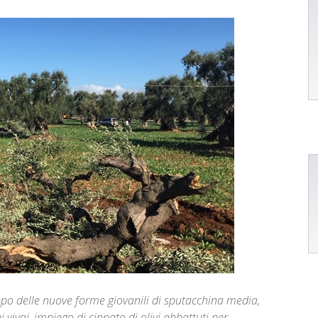
ppo delle nuove forme giovanili di sputacchina media,
 vivai, impiego di cippato di olivi abbattuti per