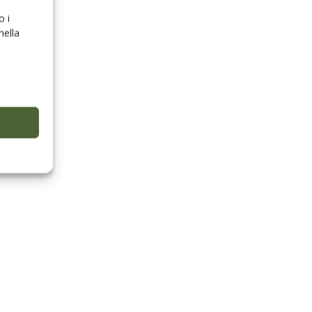
o i
nella