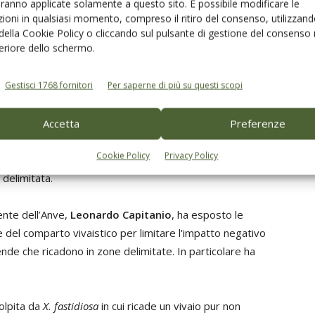
aranno applicate solamente a questo sito. È possibile modificare le
zione nazionale vivaisti esportatori (Anve) ha
ioni in qualsiasi momento, compreso il ritiro del consenso, utilizzand
ato una tavola rotonda, fra imprese vivaistiche e
 della Cookie Policy o cliccando sul pulsante di gestione del consenso 
feriore dello schermo.
ni, con due finalità. Da un alto valutare gli effetti delle
 quarantena applicate ai vivai per contrastare la
Gestisci 1768 fornitori
Per saperne di più su questi scopi
e di Xylella. Dall’altro comprendere se e come
e il
Reg. (Ue) 2020/1201 relativo alle misure per
e l’introduzione e la diffusione nell’Ue della
X.
Accetta
Preferenze
sa
attualmente in vigore, che prevede forti limitazioni
Cookie Policy
Privacy Policy
vimentazione di piante non infette quando ricadenti in
 delimitata.
ente dell’Anve,
Leonardo Capitanio
, ha esposto le
 del comparto vivaistico per limitare l'impatto negativo
ende che ricadono in zone delimitate. In particolare ha
colpita da
X. fastidiosa
in cui ricade un vivaio pur non