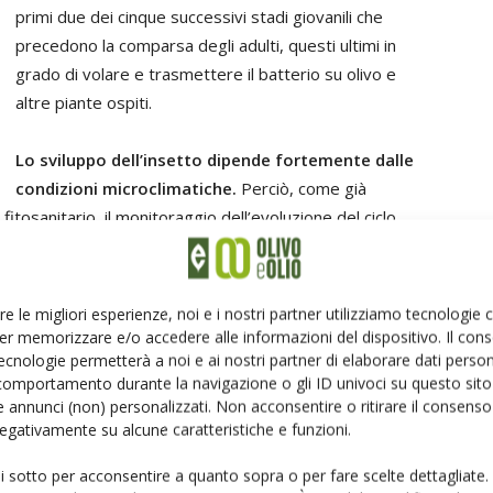
primi due dei cinque successivi stadi giovanili che
precedono la comparsa degli adulti, questi ultimi in
grado di volare e trasmettere il batterio su olivo e
altre piante ospiti.
Lo sviluppo dell’insetto dipende fortemente dalle
condizioni microclimatiche.
Perciò, come già
itosanitario, il monitoraggio dell’evoluzione del ciclo
individuare il momento più opportuno per la lotta agli
e lavorazioni del terreno (aratura superficiale o
almente fisici. In attesa del
nuovo Piano regionale per il
re le migliori esperienze, noi e i nostri partner utilizziamo tecnologie
0 consigliava l’intervento in corrispondenza della
er memorizzare e/o accedere alle informazioni del dispositivo. Il con
e nel mese di aprile, cioè quando le uova sono
ecnologie permetterà a noi e ai nostri partner di elaborare dati person
comportamento durante la navigazione o gli ID univoci su questo sito 
e si trova nei diversi stadi giovanili.
 annunci (non) personalizzati. Non acconsentire o ritirare il consens
 negativamente su alcune caratteristiche e funzioni.
rantena applicate ai vivai
ui sotto per acconsentire a quanto sopra o per fare scelte dettagliate.