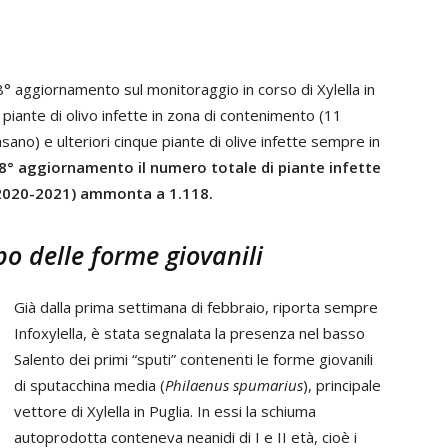
l 18° aggiornamento sul monitoraggio in corso di Xylella in
iante di olivo infette in zona di contenimento (11
asano) e ulteriori cinque piante di olive infette sempre in
18° aggiornamento il numero totale di piante infette
 (2020-2021) ammonta a 1.118.
o delle forme giovanili
Già dalla prima settimana di febbraio, riporta sempre
Infoxylella, è stata segnalata la presenza nel basso
Salento dei primi “sputi” contenenti le forme giovanili
di sputacchina media (
Philaenus spumarius
), principale
vettore di Xylella in Puglia. In essi la schiuma
autoprodotta conteneva neanidi di I e II età, cioè i