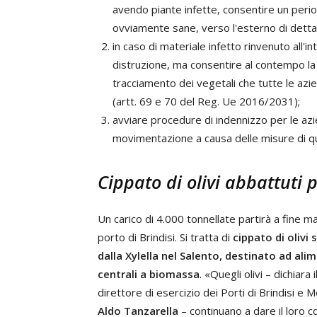
avendo piante infette, consentire un peri
ovviamente sane, verso l'esterno di detta
in caso di materiale infetto rinvenuto all'i
distruzione, ma consentire al contempo la
tracciamento dei vegetali che tutte le a
(artt. 69 e 70 del Reg. Ue 2016/2031);
avviare procedure di indennizzo per le az
movimentazione a causa delle misure di q
Cippato di olivi abbattuti 
Un carico di 4.000 tonnellate partirà a fine m
porto di Brindisi. Si tratta di
cippato di olivi 
dalla Xylella nel Salento, destinato ad ali
centrali a biomassa
. «Quegli olivi – dichiara i
direttore di esercizio dei Porti di Brindisi e 
Aldo Tanzarella
– continuano a dare il loro c