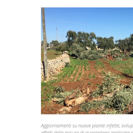
Aggiornamenti su nuove piante infette, svilu
effetti delle misure di quarantena applicate ai