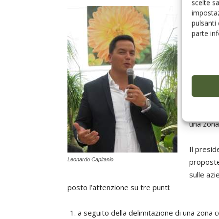
scelte s
L’Associa
impostaz
organizz
pulsanti
parte in
istituzio
misure di
diffusion
modificar
prevenir
fastidio
della mo
una zona
Il presid
Leonardo Capitanio
proposte
sulle azi
posto l’attenzione su tre punti:
a seguito della delimitazione di una zona 