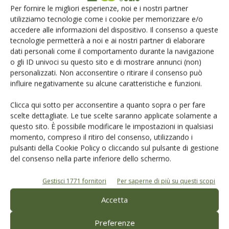
Per fornire le migliori esperienze, noi e i nostri partner
utilizziamo tecnologie come i cookie per memorizzare e/o
Catalogo Aziende e Prodotti
accedere alle informazioni del dispositivo. Il consenso a queste
Un modo semplice per cercare un'azienda o un
tecnologie permetterà a noi e ai nostri partner di elaborare
prodotto!
dati personali come il comportamento durante la navigazione
o gli ID univoci su questo sito e di mostrare annunci (non)
Cerca adesso
personalizzati. Non acconsentire o ritirare il consenso può
influire negativamente su alcune caratteristiche e funzioni.
Clicca qui sotto per acconsentire a quanto sopra o per fare
scelte dettagliate. Le tue scelte saranno applicate solamente a
questo sito. È possibile modificare le impostazioni in qualsiasi
momento, compreso il ritiro del consenso, utilizzando i
pulsanti della Cookie Policy o cliccando sul pulsante di gestione
L'Esperto risponde
del consenso nella parte inferiore dello schermo.
I consigli di Terra e Vita agli agricoltori
Gestisci 1771 fornitori
Per saperne di più su questi scopi
Cerca adesso
Accetta
Preferenze