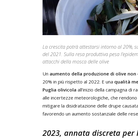
La crescita potrà attestarsi intorno al 20%,
del 2021. Sulla resa produttiva pesa l’epidemi
attacchi della mosca delle olive
Un
aumento della produzione di olive non
20% in più rispetto al 2022. E una
qualità m
Puglia olivicola
all’inizio della campagna di r
alle incertezze meteorologiche, che rendono 
mitigare la disidratazione delle drupe causat
favorendo un aumento sostanziale delle rese
2023, annata discreta per 