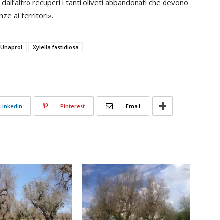
ll’altro recuperi i tanti oliveti abbandonati che devono
ze ai territori».
Unaprol
Xylella fastidiosa
Linkedin
Pinterest
Email