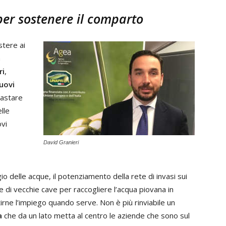
er sostenere il comparto
istere ai
à
ri
,
uovi
rastare
lle
ovi
David Granieri
o delle acque, il potenziamento della rete di invasi sui
nche di vecchie cave per raccogliere l’acqua piovana in
rne l’impiego quando serve. Non è più rinviabile un
a
che da un lato metta al centro le aziende che sono sul