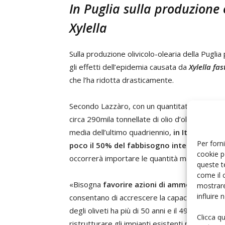
In Puglia sulla produzione 
Xylella
Sulla produzione olivicolo-olearia della Pugli
gli effetti dell’epidemia causata da
Xylella fas
che l’ha ridotta drasticamente.
Secondo Lazzàro, con un quantitativo naziona
circa 290mila tonnellate di olio d’oliva, al di s
media dell’ultimo quadriennio,
in Italia si su
Per forni
poco il 50% del fabbisogno interno
, quindi
cookie p
occorrerà importare le quantità mancanti.
queste t
come il 
«Bisogna
favorire azioni di ammodername
mostrare
influire
consentano di accrescere la capacità competitiv
degli oliveti ha più di 50 anni e il 49% ha un
Clicca q
ristrutturare gli impianti esistenti per aument