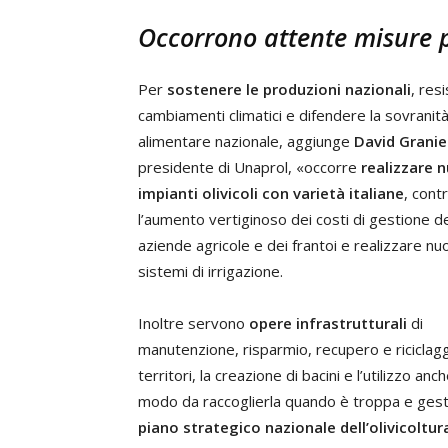
Occorrono attente misure p
Per
sostenere le produzioni nazionali
, res
cambiamenti climatici e difendere la sovranit
alimentare nazionale, aggiunge
David Granie
presidente di Unaprol, «occorre
realizzare n
impianti olivicoli con varietà italiane
, cont
l’aumento vertiginoso dei costi di gestione de
aziende agricole e dei frantoi e realizzare nu
sistemi di irrigazione.
Inoltre servono
opere infrastrutturali
di
manutenzione, risparmio, recupero e riciclaggi
territori, la creazione di bacini e l’utilizzo a
modo da raccoglierla quando è troppa e gesti
piano strategico nazionale dell’olivicoltur