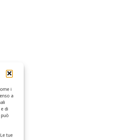
 come i
senso a
ali
e di
o può
 Le tue