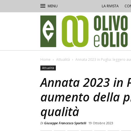
LA RIVISTA
CON
Olivo
e
Olio
Home
Attualità
Annata 2023 in Puglia: leggero a
Attualità
Annata 2023 in P
aumento della p
qualità
Di
Giuseppe Francesco Sportelli
19 Ottobre 2023