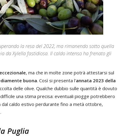
 superando la resa del 2022, ma rimanendo sotto quella
a da Xylella fastidiosa. Il caldo intenso ha frenato gli
 eccezionale
, ma che in molte zone potrà attestarsi sul
ediamente buona
. Così si presenta l'
annata 2023 della
accolta delle olive. Qualche dubbio sulle quantità è dovuto
difficile una stima precisa: eventuali piogge potrebbero
a dal caldo estivo perdurante fino a metà ottobre,
.
la Puglia