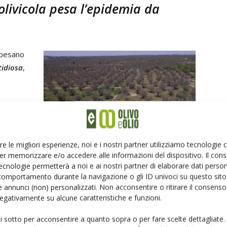
olivicola pesa l’epidemia da
a pesano
tidiosa
,
le di
otto della
pererà di
Sulla produzione olivicolo-olearia della Puglia pesano gli effetti
re le migliori esperienze, noi e i nostri partner utilizziamo tecnologie
dell’epidemia causata da Xylella fastidiosa nel centro-sud della
er memorizzare e/o accedere alle informazioni del dispositivo. Il con
regione
ecnologie permetterà a noi e ai nostri partner di elaborare dati person
comportamento durante la navigazione o gli ID univoci su questo sito 
nto
delle produzioni con modelli più moderni che
 annunci (non) personalizzati. Non acconsentire o ritirare il consens
 negativamente su alcune caratteristiche e funzioni.
a, come gli impianti ad alta densità. In Italia il 63%
a densità per ettaro minore di 140 piante. È necessario
ui sotto per acconsentire a quanto sopra o per fare scelte dettagliate.
are la loro produttività e rendere la gestione dell’oliveto