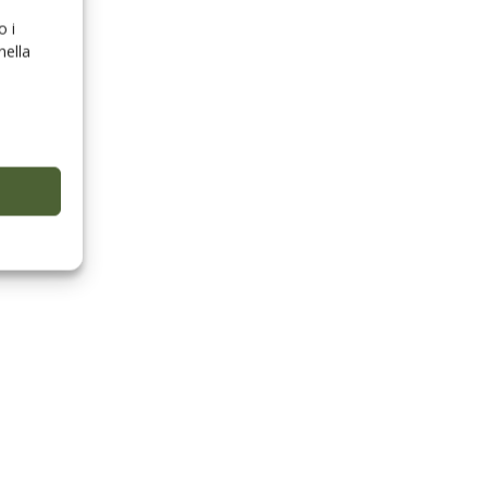
o i
nella