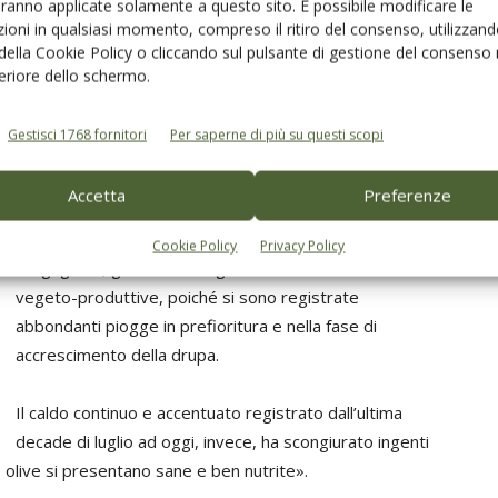
aranno applicate solamente a questo sito. È possibile modificare le
ioni in qualsiasi momento, compreso il ritiro del consenso, utilizzand
 della Cookie Policy o cliccando sul pulsante di gestione del consenso 
feriore dello schermo.
o la mosca delle olive
Gestisci 1768 fornitori
Per saperne di più su questi scopi
«Nelle
province di Bari e Bat
– afferma
Alfonso
Cavallo
, presidente di Coldiretti Puglia – le previsioni
Accetta
Preferenze
di produzione della campagna olivicola di quest’anno
risultano soddisfacenti. Infatti, dopo una buona
Cookie Policy
Privacy Policy
allegagione, gli olivi hanno goduto di buone condizioni
vegeto-produttive, poiché si sono registrate
abbondanti piogge in prefioritura e nella fase di
accrescimento della drupa.
Il caldo continuo e accentuato registrato dall’ultima
decade di luglio ad oggi, invece, ha scongiurato ingenti
le olive si presentano sane e ben nutrite».