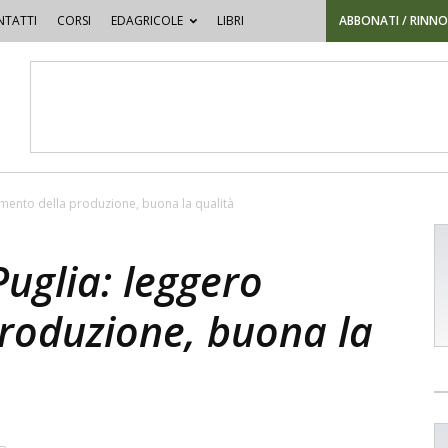
TATTI
CORSI
EDAGRICOLE
LIBRI
ABBONATI / RINN
umento della produzione, buona la qualità
uglia: leggero
roduzione, buona la