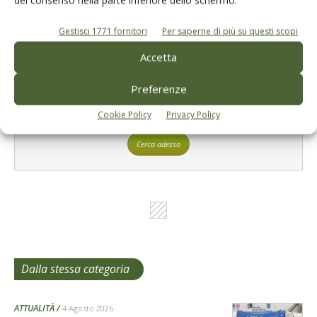
Gestisci 1771 fornitori
Per saperne di più su questi scopi
Accetta
Preferenze
L'Esperto risponde
Cookie Policy
Privacy Policy
I consigli di Terra e Vita agli agricoltori
Cerca adesso
Dalla stessa categoria
ATTUALITÀ
4 Agosto 2026