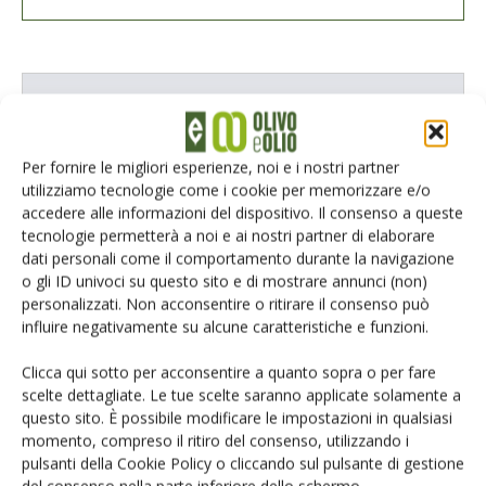
E-magazine
Tecniche, prodotti e servizi dalle aziende
Per fornire le migliori esperienze, noi e i nostri partner
utilizziamo tecnologie come i cookie per memorizzare e/o
accedere alle informazioni del dispositivo. Il consenso a queste
tecnologie permetterà a noi e ai nostri partner di elaborare
dati personali come il comportamento durante la navigazione
o gli ID univoci su questo sito e di mostrare annunci (non)
personalizzati. Non acconsentire o ritirare il consenso può
influire negativamente su alcune caratteristiche e funzioni.
Catalogo Aziende e Prodotti
Clicca qui sotto per acconsentire a quanto sopra o per fare
Un modo semplice per cercare un'azienda o un
scelte dettagliate. Le tue scelte saranno applicate solamente a
prodotto!
questo sito. È possibile modificare le impostazioni in qualsiasi
momento, compreso il ritiro del consenso, utilizzando i
Cerca adesso
pulsanti della Cookie Policy o cliccando sul pulsante di gestione
del consenso nella parte inferiore dello schermo.