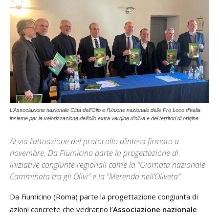
L’Associazione nazionale Città dell’Olio e l’Unione nazionale delle Pro Loco d’Italia
insieme per la valorizzazione dell’olio extra vergine d’oliva e dei territori di origine
Al via l’attuazione del protocollo d’intesa firmato a
novembre. Da Fiumicino parte la progettazione di
iniziative congiunte regionali come la “Giornata nazionale
Camminata tra gli Olivi” e la “Merenda nell’Oliveta”
Da Fiumicino (Roma) parte la progettazione congiunta di
azioni concrete che vedranno l’
Associazione nazionale