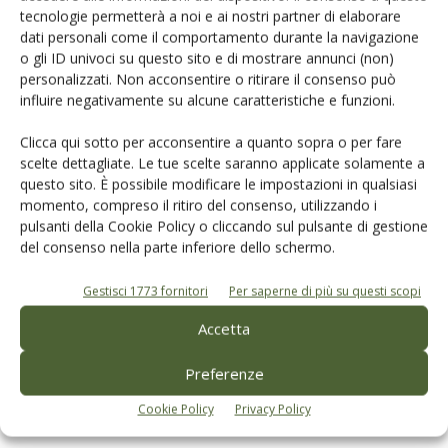
tecnologie permetterà a noi e ai nostri partner di elaborare
Articoli correlati
dati personali come il comportamento durante la navigazione
o gli ID univoci su questo sito e di mostrare annunci (non)
personalizzati. Non acconsentire o ritirare il consenso può
Camminata tra gli Olivi 2025, l’Italia
influire negativamente su alcune caratteristiche e funzioni.
unita dice “Coltiviamo la Pace”
Clicca qui sotto per acconsentire a quanto sopra o per fare
scelte dettagliate. Le tue scelte saranno applicate solamente a
Primo congresso nazionale dei
questo sito. È possibile modificare le impostazioni in qualsiasi
momento, compreso il ritiro del consenso, utilizzando i
Paesaggi Rurali Storici in Sardegna,
pulsanti della Cookie Policy o cliccando sul pulsante di gestione
successo tra tutela e sviluppo
del consenso nella parte inferiore dello schermo.
sostenibile
Gestisci 1773 fornitori
Per saperne di più su questi scopi
Città dell’Olio contro il P-SNAI: “No allo
spopolamento pilotato”
Accetta
Preferenze
Cookie Policy
Privacy Policy