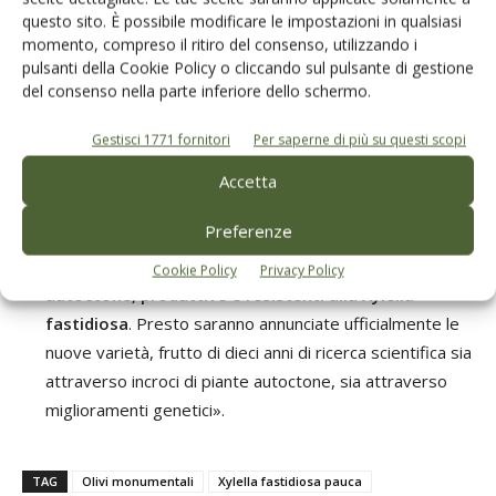
nostre azioni si concentrano su due linee di intervento
questo sito. È possibile modificare le impostazioni in qualsiasi
fondamentali:
momento, compreso il ritiro del consenso, utilizzando i
pulsanti della Cookie Policy o cliccando sul pulsante di gestione
del consenso nella parte inferiore dello schermo.
la prima e più urgente, la
salvaguardia degli olivi
secolari della Piana degli olivi monumentali
, l’area
Gestisci 1771 fornitori
Per saperne di più su questi scopi
della Puglia dove esiste la più alta concentrazione al
mondo di olivi monumentali e ultrasecolari. Si tratta di un
Accetta
patrimonio paesaggistico e storico unico e insostituibile
Preferenze
non solo per la Puglia, ma per l’umanità intera;
la seconda è la
ricerca di nuove varietà di olivo
Cookie Policy
Privacy Policy
autoctone, produttive e resistenti alla Xylella
fastidiosa
. Presto saranno annunciate ufficialmente le
nuove varietà, frutto di dieci anni di ricerca scientifica sia
attraverso incroci di piante autoctone, sia attraverso
miglioramenti genetici».
TAG
Olivi monumentali
Xylella fastidiosa pauca