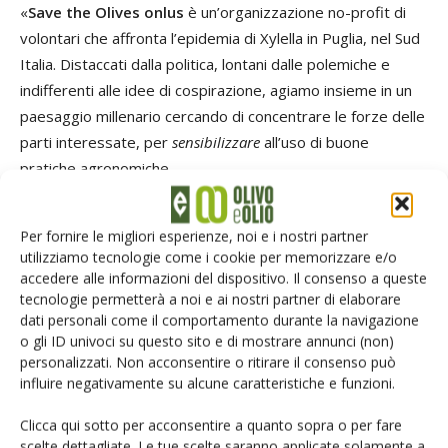
«
Save the Olives onlus
è un’organizzazione no-profit di
volontari che affronta l’epidemia di Xylella in Puglia, nel Sud
Italia. Distaccati dalla politica, lontani dalle polemiche e
indifferenti alle idee di cospirazione, agiamo insieme in un
paesaggio millenario cercando di concentrare le forze delle
parti interessate, per
sensibilizzare
all’uso di buone
pratiche agronomiche.
Siamo agronomi, agricoltori, artisti, ingegneri, studenti,
Per fornire le migliori esperienze, noi e i nostri partner
uomini d’affari e ricercatori, ma soprattutto siamo grandi
utilizziamo tecnologie come i cookie per memorizzare e/o
difensori della nostra terra e crediamo in un futuro
accedere alle informazioni del dispositivo. Il consenso a queste
sostenibile e nella cultura dell’ulivo e dell’olio extra vergine
tecnologie permetterà a noi e ai nostri partner di elaborare
dati personali come il comportamento durante la navigazione
di oliva di qualità.
o gli ID univoci su questo sito e di mostrare annunci (non)
personalizzati. Non acconsentire o ritirare il consenso può
Save the Olives collabora con i più importanti protagonisti
influire negativamente su alcune caratteristiche e funzioni.
alla lotta contro la Xylella:
Istituto per la protezione
Clicca qui sotto per acconsentire a quanto sopra o per fare
sostenibile delle piante del Cnr
,
Forestaforte
, ecc. e le
scelte dettagliate. Le tue scelte saranno applicate solamente a