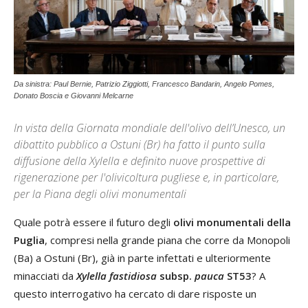
Da sinistra: Paul Bernie, Patrizio Ziggiotti, Francesco Bandarin, Angelo Pomes,
Donato Boscia e Giovanni Melcarne
In vista della Giornata mondiale dell'olivo dell’Unesco, un
dibattito pubblico a Ostuni (Br) ha fatto il punto sulla
diffusione della Xylella e definito nuove prospettive di
rigenerazione per l'olivicoltura pugliese e, in particolare,
per la Piana degli olivi monumentali
Quale potrà essere il futuro degli
olivi monumentali della
Puglia
, compresi nella grande piana che corre da Monopoli
(Ba) a Ostuni (Br), già in parte infettati e ulteriormente
minacciati da
Xylella fastidiosa
subsp.
pauca
ST53
? A
questo interrogativo ha cercato di dare risposte un