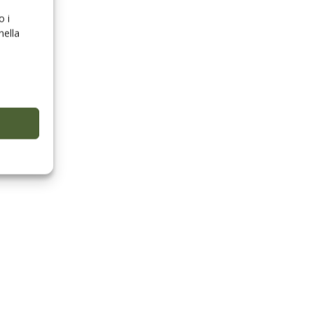
o i
nella