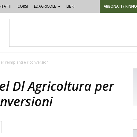
TATTI
CORSI
EDAGRICOLE
LIBRI
ABBONATI / RINN
per reimpianti e riconversioni
el Dl Agricoltura per
onversioni