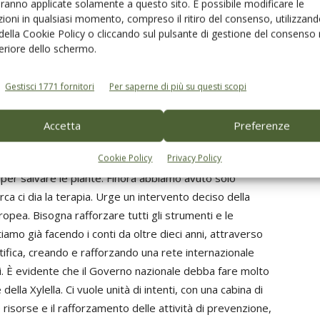
aranno applicate solamente a questo sito. È possibile modificare le
ioni in qualsiasi momento, compreso il ritiro del consenso, utilizzand
icolo occorre anche l’immediata nomina di un
 della Cookie Policy o cliccando sul pulsante di gestione del consenso 
ario
che abbia poteri e risorse adeguate per
feriore dello schermo.
e le attività di contenimento nella fascia di cuscinetto
ndo amministrazioni pubbliche, Ferrovie dello Stato e
Gestisci 1771 fornitori
Per saperne di più su questi scopi
subito le opportune misure fitosanitarie, e per attuare un
torio colpito.
Accetta
Preferenze
Cookie Policy
Privacy Policy
nto, perché bisogna soprattutto
promuovere la ricerca
a per salvare le piante. Finora abbiamo avuto solo
rca ci dia la terapia. Urge un intervento deciso della
opea. Bisogna rafforzare tutti gli strumenti e le
stiamo già facendo i conti da oltre dieci anni, attraverso
tifica, creando e rafforzando una rete internazionale
ci. È evidente che il Governo nazionale debba fare molto
della Xylella. Ci vuole unità di intenti, con una cabina di
risorse e il rafforzamento delle attività di prevenzione,