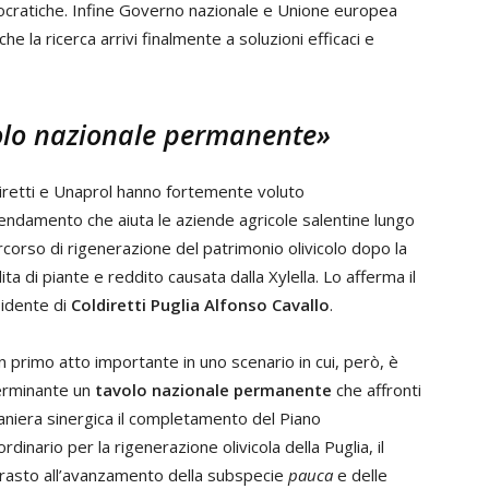
burocratiche. Infine Governo nazionale e Unione europea
he la ricerca arrivi finalmente a soluzioni efficaci e
volo nazionale permanente»
iretti e Unaprol hanno fortemente voluto
endamento che aiuta le aziende agricole salentine lungo
ercorso di rigenerazione del patrimonio olivicolo dopo la
ita di piante e reddito causata dalla Xylella. Lo afferma il
idente di
Coldiretti Puglia
Alfonso Cavallo
.
n primo atto importante in uno scenario in cui, però, è
erminante un
tavolo nazionale permanente
che affronti
aniera sinergica il completamento del Piano
ordinario per la rigenerazione olivicola della Puglia, il
rasto all’avanzamento della subspecie
pauca
e delle