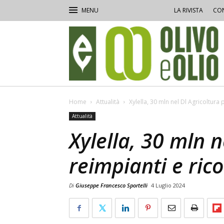
LA RIVISTA
CON
Olivo
e
Olio
Home
Attualità
Xylella, 30 mln nel Dl Agricoltura 
Attualità
Xylella, 30 mln n
reimpianti e ric
Di
Giuseppe Francesco Sportelli
4 Luglio 2024