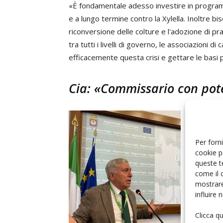
«È fondamentale adesso investire in programmi
e a lungo termine contro la Xylella. Inoltre bi
riconversione delle colture e l'adozione di pr
tra tutti i livelli di governo, le associazioni d
efficacemente questa crisi e gettare le basi p
Cia: «Commissario con pote
Lo stanzi
destinati
sicuramen
Per forni
cookie p
Puglia,
G
queste t
come il 
«Verranno
mostrare
di cultiv
influire
riconver
Clicca q
Puglia c