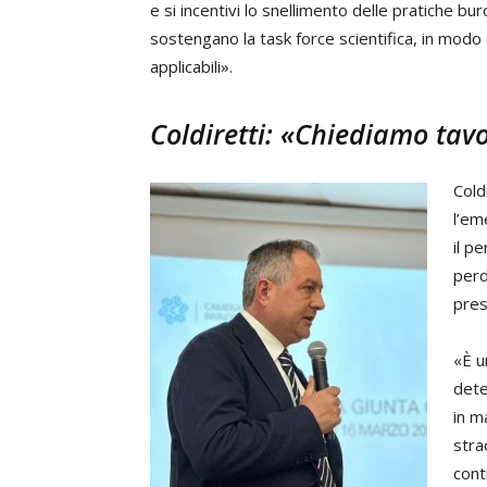
e si incentivi lo snellimento delle pratiche 
sostengano la task force scientifica, in modo c
applicabili».
Coldiretti: «Chiediamo ta
Cold
l’em
il p
perd
pres
«È u
det
in m
stra
cont