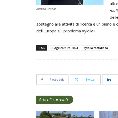
altr
Alfonso Cavallo
mult
dell
sostegno alle attività di ricerca e un pieno e 
dell’Europa sul problema Xylella».
TAG
Dl Agricoltura 2024
Xylella fastidiosa
Facebook
Twitter
Articoli correlati