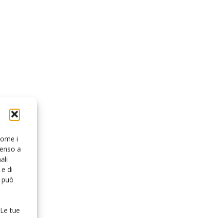
 come i
senso a
ali
e di
o può
 Le tue