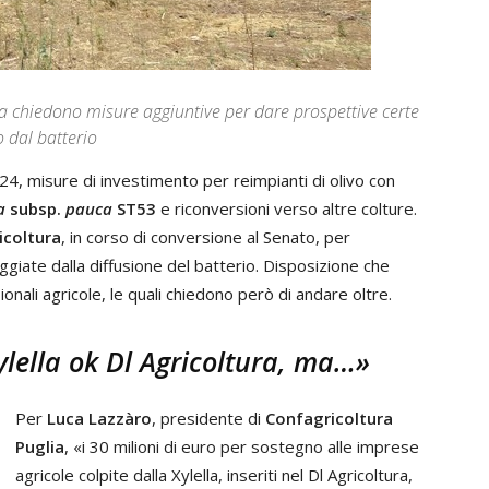
ma chiedono misure aggiuntive per dare prospettive certe
o dal batterio
024, misure di investimento per reimpianti di olivo con
a
subsp.
pauca
ST53
e riconversioni verso altre colture.
icoltura
, in corso di conversione al Senato, per
giate dalla diffusione del batterio. Disposizione che
ionali agricole, le quali chiedono però di andare oltre.
ylella ok Dl Agricoltura, ma…»
Per
Luca Lazzàro
, presidente di
Confagricoltura
Puglia
, «i 30 milioni di euro per sostegno alle imprese
agricole colpite dalla Xylella, inseriti nel Dl Agricoltura,