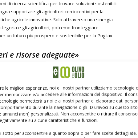
 di ricerca scientifica per trovare soluzioni sostenibili
sogna supportare gli agricoltori con incentivi per la
atiche agricole innovative. Solo attraverso una sinergia
i categoria e gli agricoltori, potremo fronteggiare
er un futuro più prospero e sostenibile per la Puglia».
ri e risorse adeguate»
amento di 30 milioni di euro per ulteriori sostegni
 alle imprese agricole danneggiate dalla Xylella è
te un fatto positivo, concorda il presidente di Cia
re le migliori esperienze, noi e i nostri partner utilizziamo tecnologie
er memorizzare e/o accedere alle informazioni del dispositivo. Il con
ennaro Sicolo
.
ecnologie permetterà a noi e ai nostri partner di elaborare dati person
comportamento durante la navigazione o gli ID univoci su questo sito 
 utilizzati, durante il 2024, per investire nei
reimpianti
 annunci (non) personalizzati. Non acconsentire o ritirare il consens
ar di olivo resistenti al batterio Xylella
, nonché per
 negativamente su alcune caratteristiche e funzioni.
sioni verso altre colture
adatte per gli ambienti della
ui sotto per acconsentire a quanto sopra o per fare scelte dettagliate.
entromeridionale».