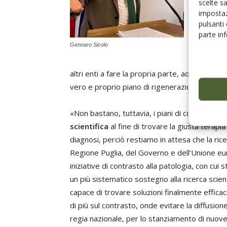
scelte s
impostaz
Ma per S
pulsanti
commiss
parte in
Gennaro Sicolo
coordinar
sollecita
altri enti a fare la propria parte, adottando 
vero e proprio piano di rigenerazione del terri
«Non bastano, tuttavia, i piani di contenime
scientifica
al fine di trovare la giusta terapi
diagnosi, perciò restiamo in attesa che la rice
Regione Puglia, del Governo e dell’Unione eur
iniziative di contrasto alla patologia, con cui 
un più sistematico sostegno alla ricerca scien
capace di trovare soluzioni finalmente effica
di più sul contrasto, onde evitare la diffusione 
regia nazionale, per lo stanziamento di nuove 