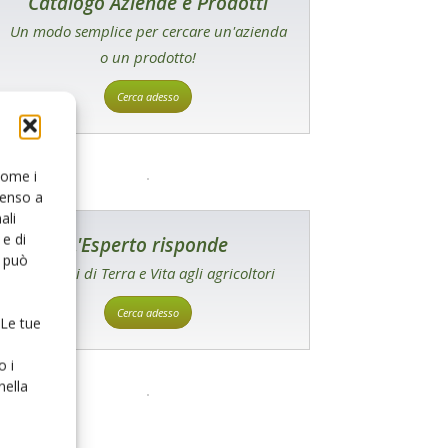
Catalogo Aziende e Prodotti
Un modo semplice per cercare un'azienda
o un prodotto!
Cerca adesso
 come i
senso a
ali
e di
L'Esperto risponde
o può
I consigli di Terra e Vita agli agricoltori
Cerca adesso
 Le tue
o i
nella