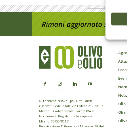
Rimani aggiornato sul mon
Agro
Attu
Econ
Event
Norm
Noti
© Tecniche Nuove Spa. Tutti i diritti
Olio
riservati. Sede legale Via Eritrea 21 - 20157
Milano | Codice fiscale, Partita IVA e
Oli 
Iscrizione al Registro delle imprese di
Oliv
Milano: 00753480151
Registrazione Tribunale di Milano n. 69 del