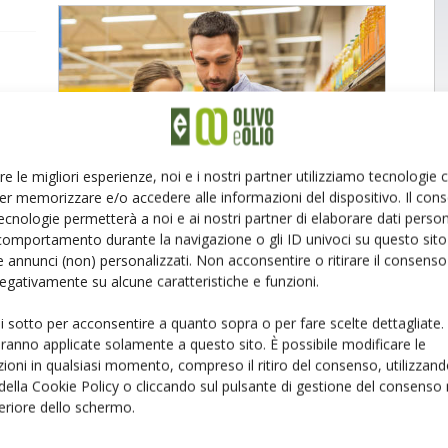
igitali
’olio,
re le migliori esperienze, noi e i nostri partner utilizziamo tecnologie
osti a
er memorizzare e/o accedere alle informazioni del dispositivo. Il con
ecnologie permetterà a noi e ai nostri partner di elaborare dati person
ado
comportamento durante la navigazione o gli ID univoci su questo sito 
 annunci (non) personalizzati. Non acconsentire o ritirare il consens
 negativamente su alcune caratteristiche e funzioni.
ui sotto per acconsentire a quanto sopra o per fare scelte dettagliate.
aranno applicate solamente a questo sito. È possibile modificare le
ioni in qualsiasi momento, compreso il ritiro del consenso, utilizzand
 della Cookie Policy o cliccando sul pulsante di gestione del consenso 
feriore dello schermo.