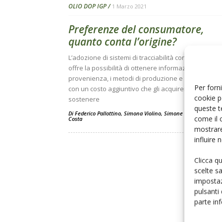
OLIO DOP IGP
1 Marzo 2021
Preferenze del consumatore,
quanto conta l’origine?
L’adozione di sistemi di tracciabilità con tecnologie d
offre la possibilità di ottenere informazioni sulla
provenienza, i metodi di produzione e la qualità dell
Per forni
con un costo aggiuntivo che gli acquirenti sono disp
cookie p
sostenere
queste t
Di
Federico Pallottino
,
Simona Violino
,
Simone Figorilli
e
Corr
come il 
Costa
mostrare
influire
Clicca q
scelte s
impostaz
pulsanti
parte in