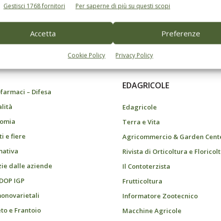
Gestisci 1768 fornitori
Per saperne di più su questi scopi
Accetta
Preferenze
do dell’agricoltura
Cookie Policy
Privacy Policy
EDAGRICOLE
farmaci – Difesa
alità
Edagricole
omia
Terra e Vita
i e fiere
Agricommercio & Garden Cent
ativa
Rivista di Orticoltura e Floricol
zie dalle aziende
Il Contoterzista
 DOP IGP
Frutticoltura
monovarietali
Informatore Zootecnico
eto e Frantoio
Macchine Agricole