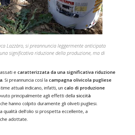
Luca Lazzàro, si preannuncia leggermente anticipata
 una significativa riduzione della produzione, ma di
passati e
caratterizzata da una significativa riduzione
ta
. Si preannuncia così la
campagna olivicola pugliese
stime attuali indicano, infatti, un
calo di produzione
ovuto principalmente agli effetti della
siccità
, che hanno colpito duramente gli oliveti pugliesi.
a qualità dell’olio si prospetta eccellente, a
che adottate.