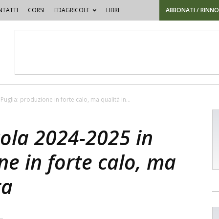
TATTI
CORSI
EDAGRICOLE
LIBRI
ABBONATI / RINN
glia: produzione in forte calo, ma qualità in...
ola 2024-2025 in
ne in forte calo, ma
ta