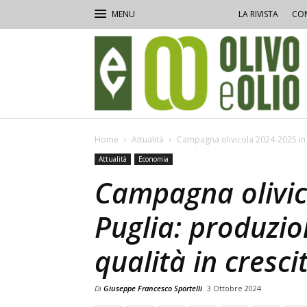
LA RIVISTA
CON
Olivo
e
Olio
Home
Attualità
Campagna olivicola 2024-2025 in Pu
Attualità
Economia
Campagna olivic
Puglia: produzio
qualità in cresci
Di
Giuseppe Francesco Sportelli
3 Ottobre 2024