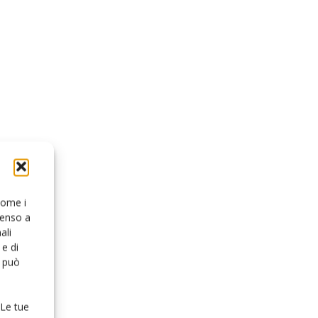
 come i
senso a
ali
e di
o può
 Le tue