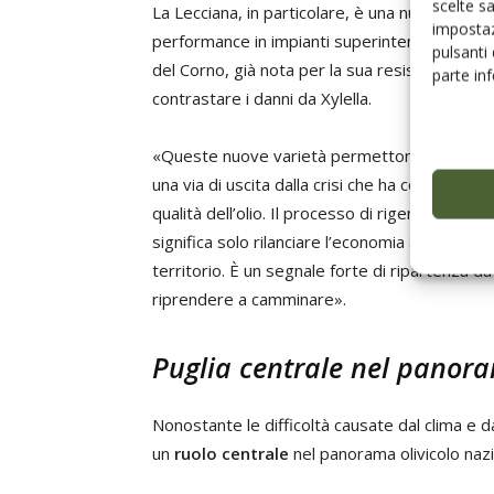
scelte s
La Lecciana, in particolare, è una nuova varie
impostaz
performance in impianti superintensivi, offren
pulsanti
del Corno, già nota per la sua resistenza alle 
parte in
contrastare i danni da Xylella.
«Queste nuove varietà permettono agli olivic
una via di uscita dalla crisi che ha colpito il 
qualità dell’olio. Il processo di rigenerazione 
significa solo rilanciare l’economia agricola, 
territorio. È un segnale forte di ripartenza d
riprendere a camminare».
Puglia centrale nel panora
Nonostante le difficoltà causate dal clima e da
un
ruolo centrale
nel panorama olivicolo nazi