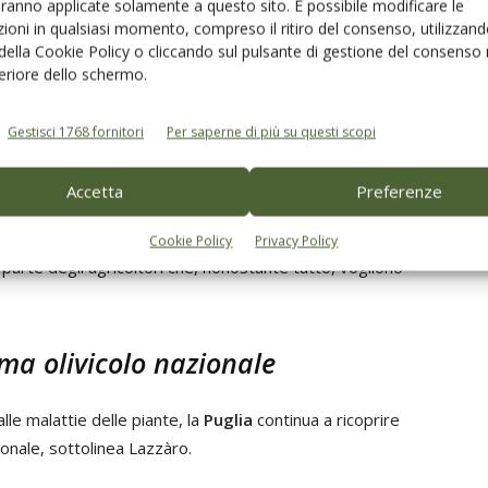
aranno applicate solamente a questo sito. È possibile modificare le
tà resistente alla Xylella che ha mostrato ottime
ioni in qualsiasi momento, compreso il ritiro del consenso, utilizzand
do rese elevate e una buona qualità dell'olio. La Leccio
 della Cookie Policy o cliccando sul pulsante di gestione del consenso 
malattie, si conferma un'altra soluzione valida per
feriore dello schermo.
Gestisci 1768 fornitori
Per saperne di più su questi scopi
oltori di
guardare al futuro con ottimismo
, offrendo
Salento, mantenendo alti gli standard di produzione e
Accetta
Preferenze
va oltre l’aspetto produttivo. Ripiantare nuovi olivi non
ma anche ridare vita al paesaggio e alla cultura del nostro
Cookie Policy
Privacy Policy
a parte degli agricoltori che, nonostante tutto, vogliono
ma olivicolo nazionale
lle malattie delle piante, la
Puglia
continua a ricoprire
onale, sottolinea Lazzàro.