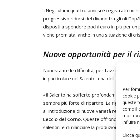
«Negli ultimi quattro anni si è registrato un 
progressivo ridursi del divario tra gli oli Dop/
disposti a spendere pochi euro in più per un p
viene premiata, anche in una situazione di cris
Nuove opportunità per il r
Nonostante le difficoltà, per Lazzàro esistono
in particolare nel Salento, una delle aree più
Per forni
«Il Salento ha sofferto profondamente a caus
cookie p
queste t
sempre più forte di ripartire. La rigenerazion
come il 
all'introduzione di nuove varietà resistenti all
mostrare
Leccio del Corno
. Queste offrono una risposta
influire
salentini e di rilanciare la produzione olivicola
Clicca q