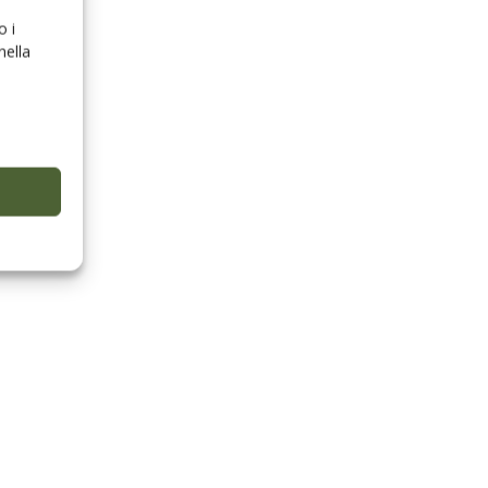
o i
nella