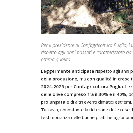
Per il presidente di Confagricoltura Puglia, 
rispetto agli anni passati e caratterizzata da
ottima qualità
Leggermente anticipata
rispetto agli anni 
della produzione
, ma
con qualità in cresci
2024-2025
per
Confagricoltura Puglia
. Le 
delle olive compreso fra il 30% e il 40%
, d
prolungata
e di altri eventi climatici estremi
Tuttavia, nonostante la riduzione delle rese, l
testimonianza delle buone pratiche agronomi