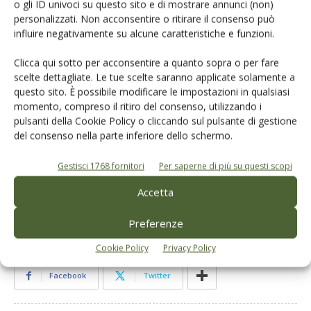
necessità di difendere il posizionamento premium
o gli ID univoci su questo sito e di mostrare annunci (non)
europeo
personalizzati. Non acconsentire o ritirare il consenso può
influire negativamente su alcune caratteristiche e funzioni.
politiche UE chiamate a proteggere una filiera identitaria
Clicca qui sotto per acconsentire a quanto sopra o per fare
scelte dettagliate. Le tue scelte saranno applicate solamente a
Tutti i dati numerici derivano esclusivamente da:
questo sito. È possibile modificare le impostazioni in qualsiasi
momento, compreso il ritiro del consenso, utilizzando i
Agra Facts n.11-26 (01/02/2026)
pulsanti della Cookie Policy o cliccando sul pulsante di gestione
Sintesi del report Commissione europea
del consenso nella parte inferiore dello schermo.
“Monitoring EU agri-food trade” (DG AGRI)
Gestisci 1768 fornitori
Per saperne di più su questi scopi
Accetta
TAG
analisi di mercato
dati di mercato
mercato olio di oliva
Preferenze
Cookie Policy
Privacy Policy
Facebook
Twitter