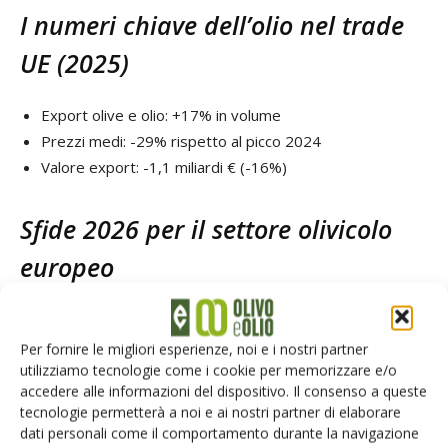
I numeri chiave dell’olio nel trade
UE (2025)
Export olive e olio: +17% in volume
Prezzi medi: -29% rispetto al picco 2024
Valore export: -1,1 miliardi € (-16%)
Sfide 2026 per il settore olivicolo
europeo
volatilità dei prezzi sempre più strutturale
clima e siccità come variabile produttiva decisiva
Per fornire le migliori esperienze, noi e i nostri partner
utilizziamo tecnologie come i cookie per memorizzare e/o
competizione mediterranea allargata (Nord Africa
accedere alle informazioni del dispositivo. Il consenso a queste
incluso)
tecnologie permetterà a noi e ai nostri partner di elaborare
mercati strategici in rallentamento (USA, Cina)
dati personali come il comportamento durante la navigazione