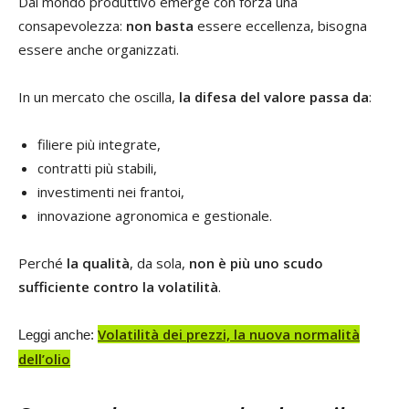
Dal mondo produttivo emerge con forza una
consapevolezza:
non basta
essere eccellenza, bisogna
essere anche organizzati.
In un mercato che oscilla,
la difesa del valore passa da
:
filiere più integrate,
contratti più stabili,
investimenti nei frantoi,
innovazione agronomica e gestionale.
Perché
la qualità
, da sola,
non è più uno scudo
sufficiente contro la volatilità
.
Volatilità dei prezzi, la nuova normalità
Leggi anche:
dell’olio