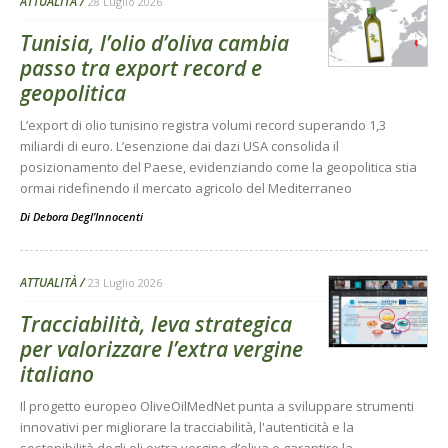
ATTUALITÀ
28 Luglio 2026
Tunisia, l’olio d’oliva cambia
passo tra export record e
geopolitica
L’export di olio tunisino registra volumi record superando 1,3
miliardi di euro. L’esenzione dai dazi USA consolida il
posizionamento del Paese, evidenziando come la geopolitica stia
ormai ridefinendo il mercato agricolo del Mediterraneo
Di
Debora Degl’Innocenti
ATTUALITÀ
23 Luglio 2026
Tracciabilità, leva strategica
per valorizzare l’extra vergine
italiano
Il progetto europeo OliveOilMedNet punta a sviluppare strumenti
innovativi per migliorare la tracciabilità, l'autenticità e la
sostenibilità degli oli extra vergine d’oliva e garantire la