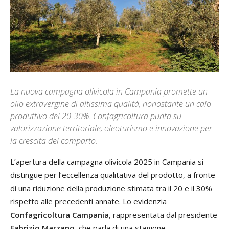
La nuova campagna olivicola in Campania promette un
olio extravergine di altissima qualità, nonostante un calo
produttivo del 20-30%. Confagricoltura punta su
valorizzazione territoriale, oleoturismo e innovazione per
la crescita del comparto.
L’apertura della campagna olivicola 2025 in Campania si
distingue per l’eccellenza qualitativa del prodotto, a fronte
di una riduzione della produzione stimata tra il 20 e il 30%
rispetto alle precedenti annate. Lo evidenzia
Confagricoltura Campania
, rappresentata dal presidente
Fabrizio Marzano
, che parla di una stagione