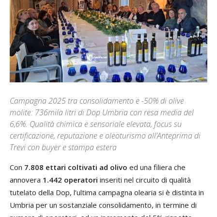
Campagna 2025 tra consolidamento e -50% di olive
molite: 736mila litri di Dop Umbria con resa media del
6,6%. Qualità chimica e sensoriale elevata, focus su
certificazione, reputazione e oleoturismo all’Anteprima di
Trevi con buyer e stampa estera
Con
7.808 ettari coltivati ad olivo
ed una filiera che
annovera
1.442 operatori
inseriti nel circuito di qualità
tutelato della Dop, l’ultima campagna olearia si è distinta in
Umbria per un sostanziale consolidamento, in termine di