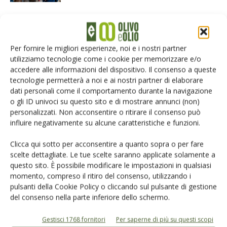
Ercole Olivario 2026, a Milano premiati
i frantoi simbolo dell’eccellenza olearia
italiana
Per fornire le migliori esperienze, noi e i nostri partner
utilizziamo tecnologie come i cookie per memorizzare e/o
Ercole Olivario 2026 premia l’eccellenza
accedere alle informazioni del dispositivo. Il consenso a queste
tecnologie permetterà a noi e ai nostri partner di elaborare
dati personali come il comportamento durante la navigazione
o gli ID univoci su questo sito e di mostrare annunci (non)
personalizzati. Non acconsentire o ritirare il consenso può
influire negativamente su alcune caratteristiche e funzioni.
Clicca qui sotto per acconsentire a quanto sopra o per fare
LASCIA UN COMMENTO
scelte dettagliate. Le tue scelte saranno applicate solamente a
questo sito. È possibile modificare le impostazioni in qualsiasi
momento, compreso il ritiro del consenso, utilizzando i
pulsanti della Cookie Policy o cliccando sul pulsante di gestione
del consenso nella parte inferiore dello schermo.
Gestisci 1768 fornitori
Per saperne di più su questi scopi