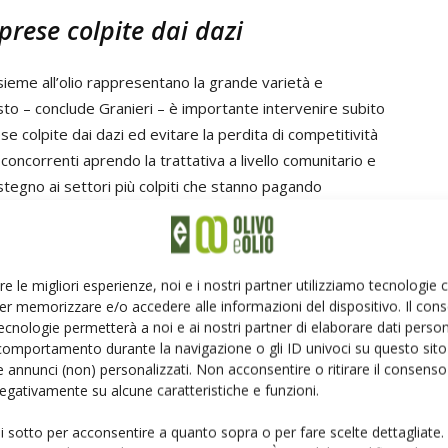
prese colpite dai dazi
sieme all’olio rappresentano la grande varietà e
sto – conclude Granieri – è importante intervenire subito
 colpite dai dazi ed evitare la perdita di competitività
oncorrenti aprendo la trattativa a livello comunitario e
stegno ai settori più colpiti che stanno pagando
e Boeing che ha originato la guerra commerciale».
naprol - Consorzio Olivicolo Italiano
re le migliori esperienze, noi e i nostri partner utilizziamo tecnologie
er memorizzare e/o accedere alle informazioni del dispositivo. Il con
ecnologie permetterà a noi e ai nostri partner di elaborare dati person
comportamento durante la navigazione o gli ID univoci su questo sito 
 annunci (non) personalizzati. Non acconsentire o ritirare il consens
 negativamente su alcune caratteristiche e funzioni.
Linkedin
Pinterest
Email
ui sotto per acconsentire a quanto sopra o per fare scelte dettagliate.