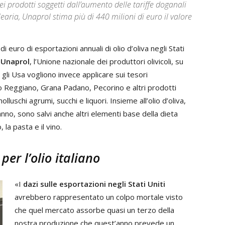
dei prodotti soggetti dall’aumento delle tariffe doganali
 olearia, Unaprol stima più di 440 milioni di euro il valore
 euro di esportazioni annuali di olio d’oliva negli Stati
i
Unaprol
, l’Unione nazionale dei produttori olivicoli, su
e gli Usa vogliono invece applicare sui tesori
 Reggiano, Grana Padano, Pecorino e altri prodotti
lluschi agrumi, succhi e liquori. Insieme all’olio d’oliva,
l’anno, sono salvi anche altri elementi base della dieta
a pasta e il vino.
er l’olio italiano
«I
dazi sulle esportazioni negli Stati Uniti
avrebbero rappresentato un colpo mortale visto
che quel mercato assorbe quasi un terzo della
nostra produzione che quest’anno prevede un