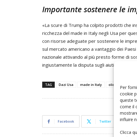
Importante sostenere le im
«La scure di Trump ha colpito prodotti che in
ricchezza del made in Italy negli Usa per que
con risorse adeguate per sostenere le imprese
sul mercato americano a vantaggio dei Paesi c
nazionale attivando al più presto forme di so
ingiustamente la disputa sugli aiuti a Airbus 
TAG
Dazi Usa
made in Italy
olio di oliva
U
Per forni
cookie p
queste t
come il 
mostrare
influire
Facebook
Twitter
Clicca q