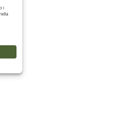
o i
nella