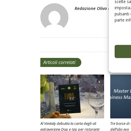
scelte s
impostaz
Redazione Olivo e Olio
pulsanti
parte in
Articoli correlati
Al Vinitaly debutta la carta degli oli
Tre borse di 
extravergine Dop e Igp per ristoranti
dell’olio evo