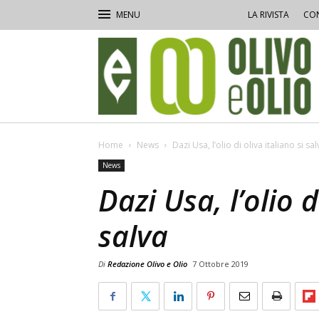
LA RIVISTA
CON
Olivo
e
Olio
Home
News
Dazi Usa, l’olio di oliva italiano si sal
News
Dazi Usa, l’olio d
salva
Di
Redazione Olivo e Olio
7 Ottobre 2019