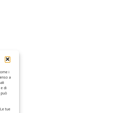
 come i
senso a
ali
e di
o può
 Le tue