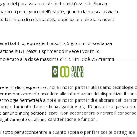
ggio del parassita e distribuite anch’esse da Sipcam
artire i primi giorni dell’estate, quando la mosca avvia la
to la rampa di crescita della popolazione che la renderà
per ettolitro
, equivalenti a soli 7,5 grammi di sostanza
i azione su
B. oleae
. Esprimendo invece i volumi di
impiegato alla dose massima di 1,5 litri, cioè 75 grammi
to una seconda volta a distanza di 12-14 giorni,
lla raccolta.
re le migliori esperienze, noi e i nostri partner utilizziamo tecnologie
 selettività
er memorizzare e/o accedere alle informazioni del dispositivo. Il con
ecnologie permetterà a noi e ai nostri partner di elaborare dati person
comportamento durante la navigazione o gli ID univoci su questo sito 
cida Epik SL
si apprezza anche per la classificazione
 annunci (non) personalizzati. Non acconsentire o ritirare il consens
na
e la selettività su molti artropodi utili e in primo luogo
 negativamente su alcune caratteristiche e funzioni.
a altamente funzionale ai più moderni ed equilibrati
ui sotto per acconsentire a quanto sopra o per fare scelte dettagliate.
do anche un ottimo profilo residuale nell’olio grazie alle