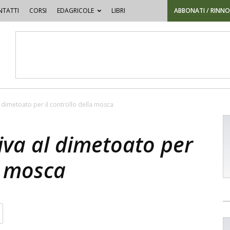
TATTI
CORSI
EDAGRICOLE
LIBRI
ABBONATI / RINN
al dimetoato per il controllo della mosca
tiva al dimetoato per
la mosca