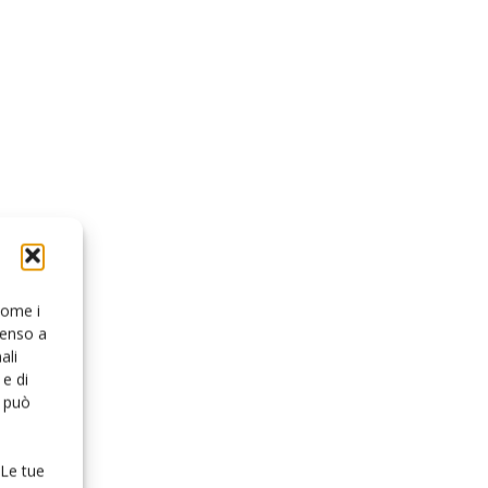
 come i
senso a
ali
e di
o può
 Le tue