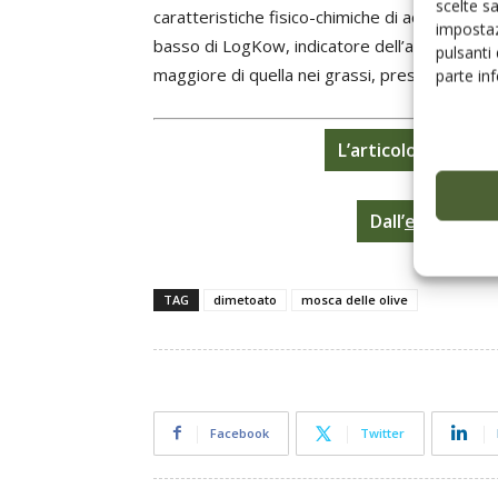
scelte s
caratteristiche fisico-chimiche di acetamipri
impostaz
basso di LogKow, indicatore dell’affinità per l
pulsanti
maggiore di quella nei grassi, preservando quin
parte in
L’articolo è pubbl
Dall’
edicola dig
TAG
dimetoato
mosca delle olive
Facebook
Twitter