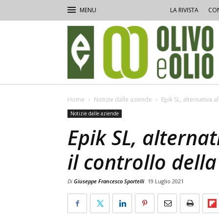
LA RIVISTA
CON
Olivo
e
Olio
Home
Notizie dalle aziende
Epik SL, alternativa 
Notizie dalle aziende
Epik SL, alterna
il controllo del
Di
Giuseppe Francesco Sportelli
19 Luglio 2021