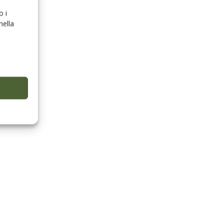
o i
nella