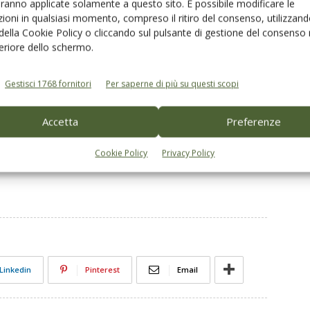
aranno applicate solamente a questo sito. È possibile modificare le
d. Questa sostanza attiva mostra infatti un valore molto
ioni in qualsiasi momento, compreso il ritiro del consenso, utilizzand
e materie grasse: in pratica la solubilità in acqua è
 della Cookie Policy o cliccando sul pulsante di gestione del consenso 
di l’olio alla molitura.
feriore dello schermo.
Gestisci 1768 fornitori
Per saperne di più su questi scopi
icato su
Olivo e Olio n. 4/2021
Accetta
Preferenze
itale
al
perché abbonarsi
Cookie Policy
Privacy Policy
Linkedin
Pinterest
Email