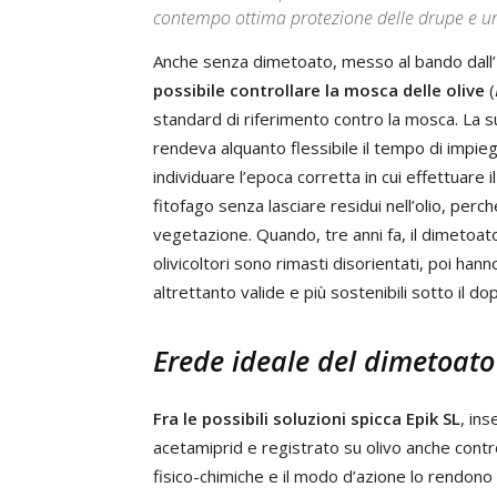
contempo ottima protezione delle drupe e un 
Anche senza dimetoato, messo al bando dall’U
possibile controllare la mosca delle olive
(
standard di riferimento contro la mosca. La s
rendeva alquanto flessibile il tempo di impie
individuare l’epoca corretta in cui effettuare i
fitofago senza lasciare residui nell’olio, perch
vegetazione. Quando, tre anni fa, il dimetoat
olivicoltori sono rimasti disorientati, poi hann
altrettanto valide e più sostenibili sotto il d
Erede ideale del dimetoato
Fra le possibili soluzioni spicca Epik SL
, ins
acetamiprid e registrato su olivo anche contr
fisico-chimiche e il modo d’azione lo rendono i