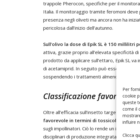
trappole Pherocon, specifiche per il monitora
Italia. Il monitoraggio tramite feromoni deve p
presenza negli oliveti ma ancora non ha inizia
pericolosa dall’inizio dell’autunno.
Sull’olivo la dose di Epik SL è 150 millilitri 
attiva, grazie proprio all’elevata specificità d
prodotto da applicare sull’ettaro, Epik SL va 
di acetamiprid. In seguito può essere applica
sospendendo i trattamenti almeno 21 giorni da
Per forni
Classificazione favorevole e
cookie p
queste t
come il 
Oltre all’efficacia sull’insetto target, l’insetti
mostrare
favorevole in termini di tossicologia uma
influire
sugli impollinatori. Ciò lo rende un insetticid
Clicca q
disciplinari di produzione integrata, assicuran