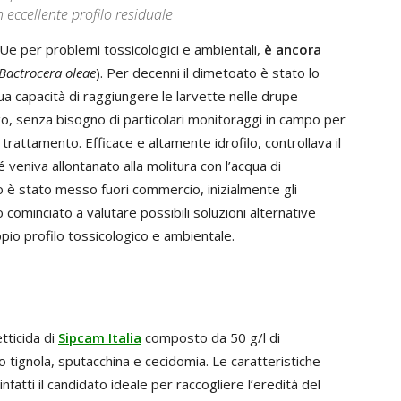
eccellente profilo residuale
e per problemi tossicologici e ambientali,
è ancora
Bactrocera oleae
). Per decenni il dimetoato è stato lo
ua capacità di raggiungere le larvette nelle drupe
go, senza bisogno di particolari monitoraggi in campo per
l trattamento. Efficace e altamente idrofilo, controllava il
é veniva allontanato alla molitura con l’acqua di
o è stato messo fuori commercio, inizialmente gli
o cominciato a valutare possibili soluzioni alternative
oppio profilo tossicologico e ambientale.
etticida di
Sipcam Italia
composto da 50 g/l di
o tignola, sputacchina e cecidomia. Le caratteristiche
nfatti il candidato ideale per raccogliere l’eredità del