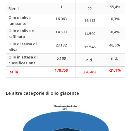
1
-95,4%
Blend
22
Olio di oliva
16.063
-0,3%
16.113
lampante
Olio di oliva e
14.533
-0,4%
14.592
raffinato
Olio di sansa di
23.132
48,8%
15.548
oliva
Olio in attesa di
5.109
n.d.
n.d.
classificazione
178.759
-21,1%
Italia
226.483
Le altre categorie di olio giacente