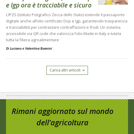
e Igp ora è tracciabile e sicuro
L’IPZS (Istituto Poligrafico Zecca dello Stato) estende il passaporto
digitale anche all’olio certificato Dop e Igp, garantendo trasparenza
e tracciabilità per contrastare contraffazioni e frodi. Un sistema
accessibile via QR code che valorizza l’olio Made in Italy e tutela
tutta la filiera agroalimentare
Di Luciano e Valentina Boanini
-
Carica altri articoli
Rimani aggiornato sul mondo
dell’agricoltura