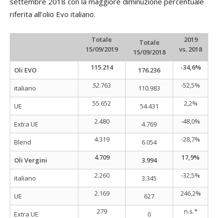
settembre 2018 con la maggiore diminuzione percentuale
riferita all’olio Evo italiano.
Totale
2019
Totale
15/09/2019
vs. 2018
15/09/2018
115.214
-34,6%
Oli EVO
176.236
52
.763
-52,5%
italiano
110.983
55.652
2,2%
UE
54.431
2.480
-48,0%
Extra UE
4.769
4.319
-28,7%
Blend
6.054
4.709
17,9%
Oli Vergini
3.994
2.260
-32,5%
italiano
3.345
2.169
246,2%
UE
627
279
n.s.*
Extra UE
0