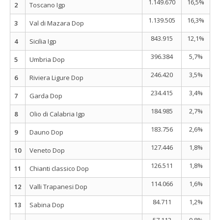
1.149.670
16,5%
2
Toscano Igp
1.139.505
16,3%
3
Val di Mazara Dop
843.915
12,1%
4
Sicilia Igp
396.384
5,7%
5
Umbria Dop
246.420
3,5%
6
Riviera Ligure Dop
234.415
3,4%
7
Garda Dop
184.985
2,7%
8
Olio di Calabria Igp
183.756
2,6%
9
Dauno Dop
127.446
1,8%
10
Veneto Dop
126.511
1,8%
11
Chianti classico Dop
114.066
1,6%
12
Valli Trapanesi Dop
84.711
1,2%
13
Sabina Dop