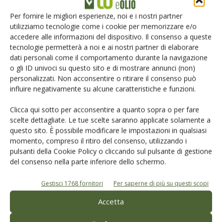
Per fornire le migliori esperienze, noi e i nostri partner
utilizziamo tecnologie come i cookie per memorizzare e/o
accedere alle informazioni del dispositivo. Il consenso a queste
Facebook
Twitter
tecnologie permetterà a noi e ai nostri partner di elaborare
dati personali come il comportamento durante la navigazione
o gli ID univoci su questo sito e di mostrare annunci (non)
Articoli correlati
personalizzati. Non acconsentire o ritirare il consenso può
influire negativamente su alcune caratteristiche e funzioni.
L’Oliva “Alta Daunia” varietà
Clicca qui sotto per acconsentire a quanto sopra o per fare
“Peranzana” a un passo dalla Dop
scelte dettagliate. Le tue scelte saranno applicate solamente a
questo sito. È possibile modificare le impostazioni in qualsiasi
momento, compreso il ritiro del consenso, utilizzando i
Olio evo Dop e Igp, nuovo baricentro
pulsanti della Cookie Policy o cliccando sul pulsante di gestione
della Dop economy italiana
del consenso nella parte inferiore dello schermo.
Gestisci 1768 fornitori
Per saperne di più su questi scopi
Le Olive Taggiasche ottengono l’Igp
Accetta