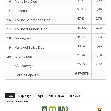
57.113
0,8%
14
Monti Iblei Dop
55.327
0,8%
15
Lametia Dop
47.854
0,7%
16
Colline Salernitane Dop
46.600
0,7%
17
Collina di Brindisi Dop
45.728
0,7%
18
Sardegna Dop
30.043
0,4%
19
Valle del Belice Dop
23.993
0,3%
20
Cilento Dop
237.397
3,4%
Altre Dop/Igp
6.974.579
Totale Dop/Igp
TAG
Dop e Igp
icqrf
olio di oliva
olio evo
produzione olio