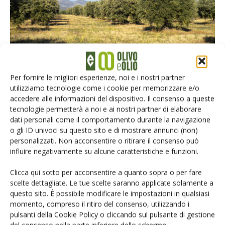
Un tradizionale oliveto calabrese ad ampio sesto di impianto (foto di Bruno Bernardi).
Per fornire le migliori esperienze, noi e i nostri partner
utilizziamo tecnologie come i cookie per memorizzare e/o
accedere alle informazioni del dispositivo. Il consenso a queste
tecnologie permetterà a noi e ai nostri partner di elaborare
Leggi l'articolo su Olivo e Olio n. 2/2018
dati personali come il comportamento durante la navigazione
o gli ID univoci su questo sito e di mostrare annunci (non)
L
’
Edicola
di Olivo e Olio
personalizzati. Non acconsentire o ritirare il consenso può
influire negativamente su alcune caratteristiche e funzioni.
TAG
Igp
Magliocchi
olio
Olio di Calabria Igp
Clicca qui sotto per acconsentire a quanto sopra o per fare
scelte dettagliate. Le tue scelte saranno applicate solamente a
questo sito. È possibile modificare le impostazioni in qualsiasi
momento, compreso il ritiro del consenso, utilizzando i
pulsanti della Cookie Policy o cliccando sul pulsante di gestione
del consenso nella parte inferiore dello schermo.