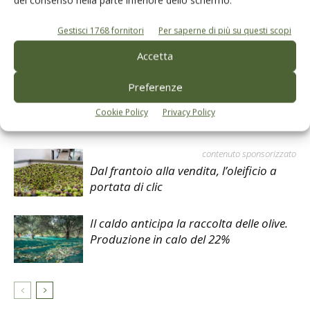
Facebook
Twitter
Gestisci 1768 fornitori
Per saperne di più su questi scopi
Articoli correlati
Accetta
Preferenze
Un’etichetta unica per tutto l’Olio di
Calabria Igp
Cookie Policy
Privacy Policy
contenuto sponsorizzato
Dal frantoio alla vendita, l’oleificio a
portata di clic
Il caldo anticipa la raccolta delle olive.
Produzione in calo del 22%