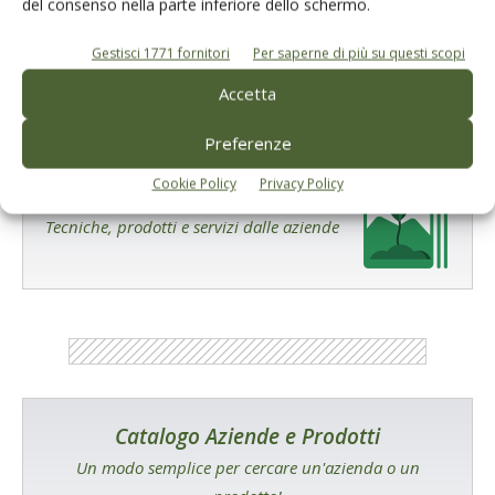
del consenso nella parte inferiore dello schermo.
prossima volta che commento.
Gestisci 1771 fornitori
Per saperne di più su questi scopi
Accetta
Preferenze
Cookie Policy
Privacy Policy
E-magazine
Tecniche, prodotti e servizi dalle aziende
Catalogo Aziende e Prodotti
Un modo semplice per cercare un'azienda o un