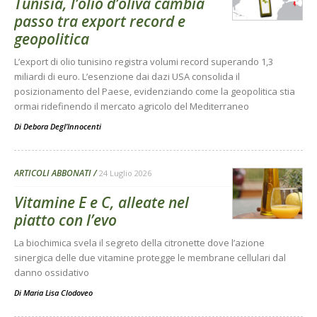
Tunisia, l’olio d’oliva cambia
passo tra export record e
geopolitica
L’export di olio tunisino registra volumi record superando 1,3
miliardi di euro. L’esenzione dai dazi USA consolida il
posizionamento del Paese, evidenziando come la geopolitica stia
ormai ridefinendo il mercato agricolo del Mediterraneo
Di
Debora Degl’Innocenti
ARTICOLI ABBONATI
24 Luglio 2026
Vitamine E e C, alleate nel
piatto con l’evo
La biochimica svela il segreto della citronette dove l’azione
sinergica delle due vitamine protegge le membrane cellulari dal
danno ossidativo
Di
Maria Lisa Clodoveo