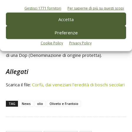
per trasferire le conoscenze necessarie alla valutazione
Gestisci 1771 fornitori
Per saperne di più su questi scopi
oggettiva della qualità.
Accetta
Attraverso i corsi professionali, inoltre, andrebbero
addestrati degli assaggiatori professionisti per costituire
Preferenze
un panel di assaggio riconosciuto dalle norme governative,
Cookie Policy
Privacy Policy
così da iniziare un percorso per ottenere il riconoscimento
di una Dop (Denominazione di origine protetta).
Allegati
Scarica il file:
Corfù, dai veneziani l’eredità di boschi secolari
TAG
News
olio
Oliveto e Frantoio