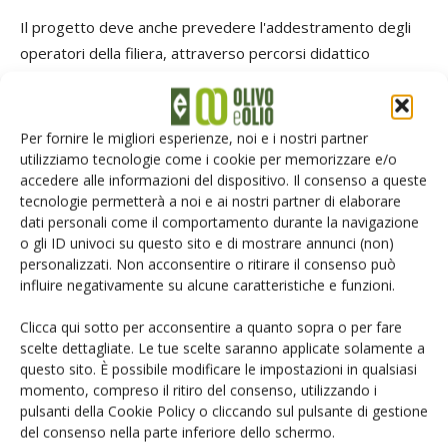
Il progetto deve anche prevedere l'addestramento degli
operatori della filiera, attraverso percorsi didattico
formativi riservati agli olivicoltori e ai frantoiani.
Gli abitanti dell'isola distinguono nettamente il prodotto
Per fornire le migliori esperienze, noi e i nostri partner
locale definendolo
“
l'olio di Corfù
”
.
utilizziamo tecnologie come i cookie per memorizzare e/o
accedere alle informazioni del dispositivo. Il consenso a queste
tecnologie permetterà a noi e ai nostri partner di elaborare
Memoria gustativa da modificare
dati personali come il comportamento durante la navigazione
o gli ID univoci su questo sito e di mostrare annunci (non)
personalizzati. Non acconsentire o ritirare il consenso può
La memoria olfattiva associa gli odori del prodotto locale al
influire negativamente su alcune caratteristiche e funzioni.
loro territorio e alla loro tradizione gastronomica.
Clicca qui sotto per acconsentire a quanto sopra o per fare
scelte dettagliate. Le tue scelte saranno applicate solamente a
Proporre oli con caratteristiche diverse, ancorché di
questo sito. È possibile modificare le impostazioni in qualsiasi
maggior pregio, potrebbe non trovare consensi nel
momento, compreso il ritiro del consenso, utilizzando i
consumatore; da qui l'esigenza di proporre corsi di
pulsanti della Cookie Policy o cliccando sul pulsante di gestione
assaggio sia professionali, sia indirizzati alla popolazione,
del consenso nella parte inferiore dello schermo.