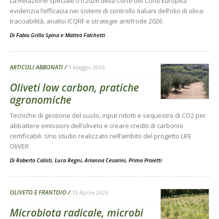
La Relazione speciale 01/2026 della Corte dei Conti Europea
evidenzia l’efficacia nei sistemi di controllo italiani dell’olio di oliva:
tracciabilità, analisi ICQRF e strategie antifrode 2026
Di Fabio Grillo Spina e Matteo Falchetti
-
ARTICOLI ABBONATI
9 Maggio 2026
Oliveti low carbon, pratiche
agronomiche
Tecniche di gestione del suolo, input ridotti e sequestro di CO2 per
abbattere emissioni dell’oliveto e creare crediti di carbonio
certificabili. Uno studio realizzato nell’ambito del progetto LIFE
OliVER
Di Roberto Calisti, Luca Regni, Arianna Cesarini, Primo Proietti
-
OLIVETO E FRANTOIO
15 Aprile 2026
Microbiota radicale, microbi