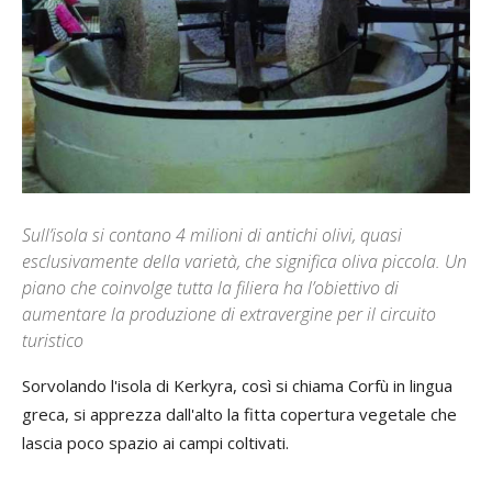
Sull’isola si contano 4 milioni di antichi olivi, quasi
esclusivamente della varietà, che significa oliva piccola. Un
piano che coinvolge tutta la filiera ha l’obiettivo di
aumentare la produzione di extravergine per il circuito
turistico
Sorvolando l'isola di Kerkyra, così si chiama Corfù in lingua
greca, si apprezza dall'alto la fitta copertura vegetale che
lascia poco spazio ai campi coltivati.