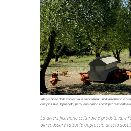
Integrazione della zootecnia in olivicoltura: i polli diserbano e
complessiva. Il pascolo, però, non riduce i costi per l’alimenta
La diversificazione colturale e produttiva, e 
oltrepassare l’attuale approccio di sola sosti