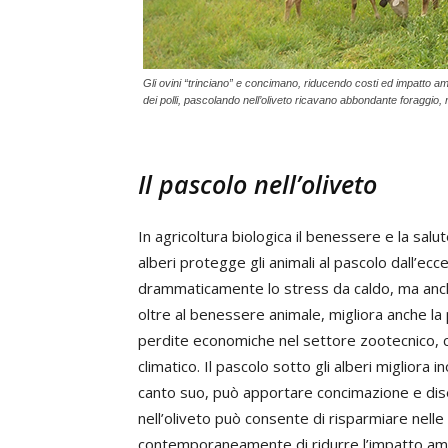
Gli ovini “trinciano” e concimano, riducendo costi ed impatto ambi
dei polli, pascolando nell’oliveto ricavano abbondante foraggio, 
Il pascolo nell’oliveto
In agricoltura biologica il benessere e la salu
alberi protegge gli animali al pascolo dall’e
drammaticamente lo stress da caldo, ma anch
oltre al benessere animale, migliora anche la 
perdite economiche nel settore zootecnico, 
climatico. Il pascolo sotto gli alberi migliora i
canto suo, può apportare concimazione e diser
nell’oliveto può consente di risparmiare nelle
contemporaneamente di ridurre l’impatto amb