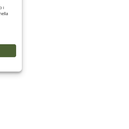
o i
nella