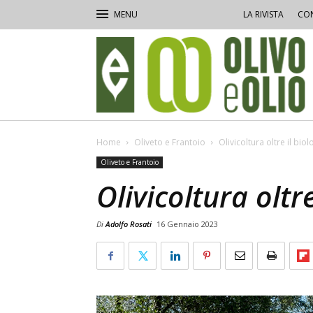
LA RIVISTA
CON
Olivo
e
Olio
Home
Oliveto e Frantoio
Olivicoltura oltre il bio
Oliveto e Frantoio
Olivicoltura oltre
Di
Adolfo Rosati
16 Gennaio 2023