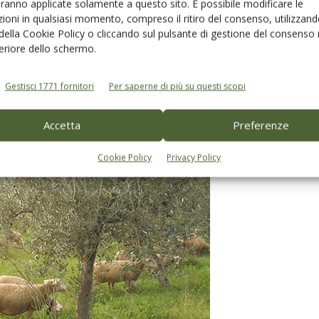
aranno applicate solamente a questo sito. È possibile modificare le
ta occasioni di miglioramento della resilienza
ioni in qualsiasi momento, compreso il ritiro del consenso, utilizzand
 della Cookie Policy o cliccando sul pulsante di gestione del consenso 
are. La variabilità climatica sta aumentando, così come la
feriore dello schermo.
 del sistema a una sola coltura diviene sempre più
ficilmente si verificano condizioni avverse per tutte le
Gestisci 1771 fornitori
Per saperne di più su questi scopi
Accetta
Preferenze
Cookie Policy
Privacy Policy