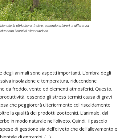
entale in olivicoltura. Inoltre, essendo erbivori, a differenza
riducendo i costi di alimentazione.
te degli animali sono aspetti importanti. L’ombra degli
ccessiva insolazione e temperatura, riducendone
e da freddo, vento ed elementi atmosferici. Questo,
produttività, essendo gli stress termici causa di gravi
cosa che peggiorerà ulteriormente col riscaldamento
noltre la qualità dei prodotti zootecnici. L’animale, dal
bo in modo naturale nell’oliveto. Quindi, il pascolo
 spese di gestione sia dell’oliveto che dell’allevamento e
ientale di entrambi. (…)