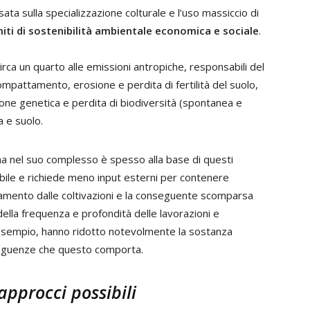
sata sulla specializzazione colturale e l’uso massiccio di
iti di sostenibilità ambientale economica e sociale
.
irca un quarto alle emissioni antropiche, responsabili del
mpattamento, erosione e perdita di fertilità del suolo,
sione genetica e perdita di biodiversità (spontanea e
a e suolo.
ma nel suo complesso è spesso alla base di questi
bile e richiede meno input esterni per contenere
evamento dalle coltivazioni e la conseguente scomparsa
ella frequenza e profondità delle lavorazioni e
er esempio, hanno ridotto notevolmente la sostanza
seguenze che questo comporta.
approcci possibili