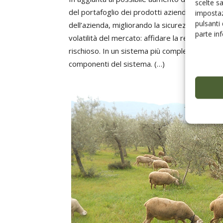
scelte s
del portafoglio dei prodotti aziendali) presen
impostaz
pulsanti
dell’azienda, migliorando la sicurezza aliment
parte in
volatilità del mercato: affidare la redditività
rischioso. In un sistema più complesso, più dif
componenti del sistema. (…)