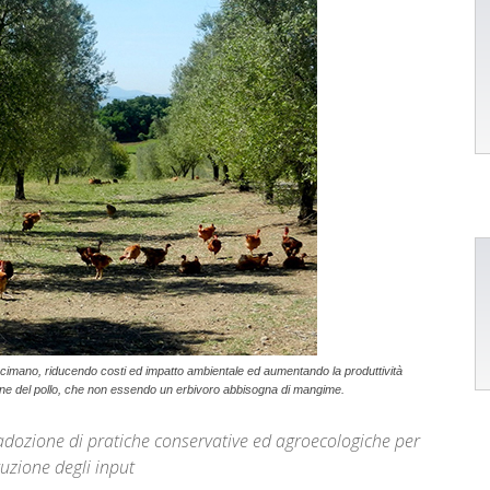
 concimano, riducendo costi ed impatto ambientale ed aumentando la produttività
zione del pollo, che non essendo un erbivoro abbisogna di mangime.
l’adozione di pratiche conservative ed agroecologiche per
tuzione degli input