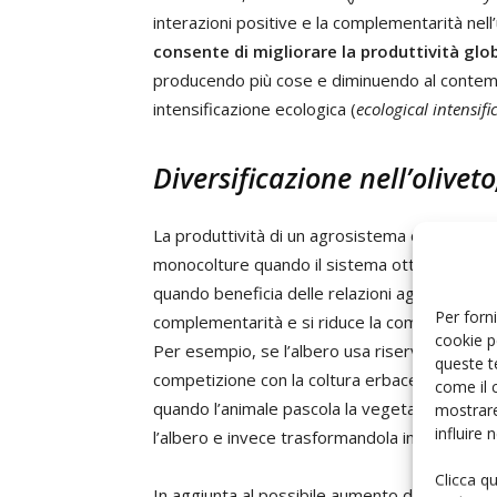
interazioni positive e la complementarità nell
consente di migliorare la produttività glo
producendo più cose e diminuendo al contempo 
intensificazione ecologica (
ecological intensifi
Diversificazione nell’oliveto
La produttività di un agrosistema diversifica
monocolture quando il sistema ottimizza l’uso d
quando beneficia delle relazioni agroecologic
Per forni
complementarità e si riduce la competizione t
cookie p
Per esempio, se l’albero usa riserve di acqua 
queste t
competizione con la coltura erbacea consociata
come il 
quando l’animale pascola la vegetazione dell
mostrare
influire
l’albero e invece trasformandola in un concim
Clicca q
In aggiunta al possibile aumento di produzion