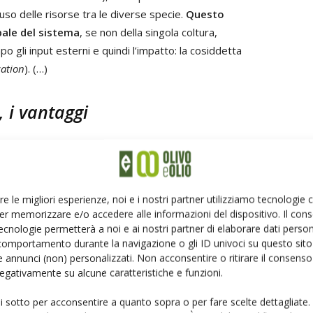
’uso delle risorse tra le diverse specie.
Questo
bale del sistema
, se non della singola coltura,
gli input esterni e quindi l’impatto: la cosiddetta
cation
). (…)
, i vantaggi
to è superiore rispetto alla somma delle rispettive
elle risorse naturali, quali acqua, luce e nutrienti, e
he positive; quindi, quando si massimizza la
re le migliori esperienze, noi e i nostri partner utilizziamo tecnologie
ra i componenti del sistema nell’uso di queste risorse.
er memorizzare e/o accedere alle informazioni del dispositivo. Il con
e nutrienti profonde nel suolo, quindi in assenza di
ecnologie permetterà a noi e ai nostri partner di elaborare dati person
, che invece utilizza riserve più superficiali. Oppure
comportamento durante la navigazione o gli ID univoci su questo sito 
’inerbimento, eliminando la competizione di questa con
 annunci (non) personalizzati. Non acconsentire o ritirare il consens
 negativamente su alcune caratteristiche e funzioni.
e, nonché un foraggio.
ui sotto per acconsentire a quanto sopra o per fare scelte dettagliate.
e complessiva, l’aumento della diversità (quindi anche