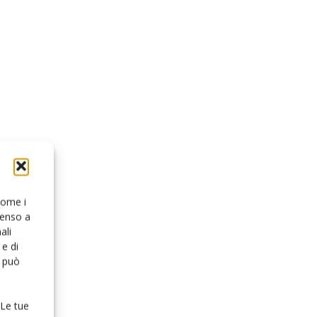
 come i
senso a
ali
e di
o può
 Le tue