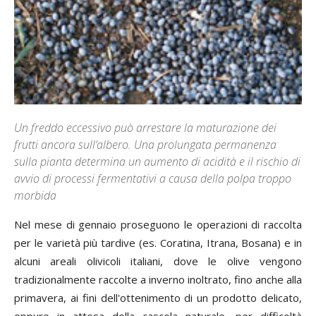
Un freddo eccessivo può arrestare la maturazione dei
frutti ancora sull’albero. Una prolungata permanenza
sulla pianta determina un aumento di acidità e il rischio di
avvio di processi fermentativi a causa della polpa troppo
morbida
Nel mese di gennaio proseguono le operazioni di raccolta
per le varietà più tardive (es. Coratina, Itrana, Bosana) e in
alcuni areali olivicoli italiani, dove le olive vengono
tradizionalmente raccolte a inverno inoltrato, fino anche alla
primavera, ai fini dell'ottenimento di un prodotto delicato,
oppure in attesa della cascola naturale, per difficoltà