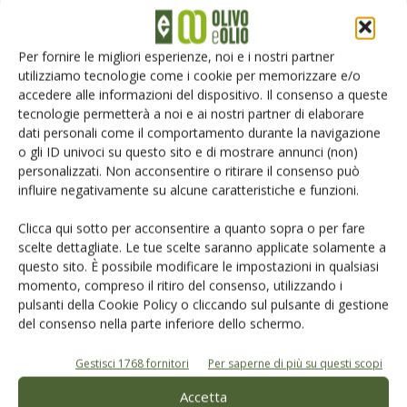
Dal frantoio alla vendita, l’oleificio a
portata di clic
Per fornire le migliori esperienze, noi e i nostri partner
utilizziamo tecnologie come i cookie per memorizzare e/o
Il caldo anticipa la raccolta delle olive.
accedere alle informazioni del dispositivo. Il consenso a queste
Produzione in calo del 22%
tecnologie permetterà a noi e ai nostri partner di elaborare
dati personali come il comportamento durante la navigazione
o gli ID univoci su questo sito e di mostrare annunci (non)
Filtro Evo, da Aeb il sistema di
personalizzati. Non acconsentire o ritirare il consenso può
filtrazione di profondità per un olio evo
influire negativamente su alcune caratteristiche e funzioni.
eccellente
Clicca qui sotto per acconsentire a quanto sopra o per fare
scelte dettagliate. Le tue scelte saranno applicate solamente a
questo sito. È possibile modificare le impostazioni in qualsiasi
momento, compreso il ritiro del consenso, utilizzando i
pulsanti della Cookie Policy o cliccando sul pulsante di gestione
LASCIA UN COMMENTO
del consenso nella parte inferiore dello schermo.
Gestisci 1768 fornitori
Per saperne di più su questi scopi
Accetta