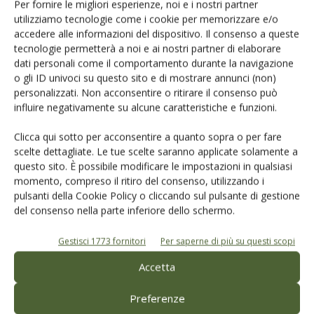
Per fornire le migliori esperienze, noi e i nostri partner
Con una visione lucida e pragmatica,
Alberto Amoroso
utilizziamo tecnologie come i cookie per memorizzare e/o
accedere alle informazioni del dispositivo. Il consenso a queste
richiama la filiera olivicola a un principio essenziale
:
tecnologie permetterà a noi e ai nostri partner di elaborare
non c’è qualità senza il frantoio
, non c’è futuro senza chi
dati personali come il comportamento durante la navigazione
trasforma la materia viva in eccellenza. La sfida non è solo
o gli ID univoci su questo sito e di mostrare annunci (non)
normativa o economica, ma culturale: riconoscere il
valore
personalizzati. Non acconsentire o ritirare il consenso può
influire negativamente su alcune caratteristiche e funzioni.
del lavoro tecnico, artigianale e scientifico
che rende
unico l’olio italiano
. Nel tempo delle transizioni e delle
Clicca qui sotto per acconsentire a quanto sopra o per fare
incertezze, la bussola resta la stessa: la competenza. E nel
scelte dettagliate. Le tue scelte saranno applicate solamente a
frantoio, più che altrove, la competenza è una forma d’arte.
questo sito. È possibile modificare le impostazioni in qualsiasi
momento, compreso il ritiro del consenso, utilizzando i
pulsanti della Cookie Policy o cliccando sul pulsante di gestione
L’intervista è disponibile per i nostri abbonati su
Olivo e
del consenso nella parte inferiore dello schermo.
Olio n. 6/2025
Gestisci 1773 fornitori
Per saperne di più su questi scopi
Sfoglia l’edicola digitale
Accetta
e
scopri di più sulle formule di abbonamento a Olivo e
Olio
Preferenze