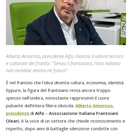
Alberto Amoroso, presidente Aifo, rilancia il valore tecnico
e culturale dei frantoi: “Senza il frantoiano, l’olio italiano
non avrebbe anima né futuro”
È nel frantoio che l’oliva diventa cultura, economia, identità.
Eppure, la figura del frantoiano resta ancora troppo
spesso nell’ombra, nonostante rappresenti il cuore
pulsante dell’intera filiera olivicola.
Alberto Amoroso
,
presidente
di
Aifo
–
Associazione Italiana Frantoiani
Oleari
, è la voce di un settore che chiede riconoscimento e
rispetto, dopo anni di battaglie silenziose condotte con