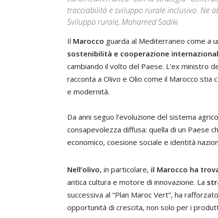
tracciabilità e sviluppo rurale inclusivo. Ne 
Sviluppo rurale, Mohamed Sadiki
Il
Marocco
guarda al Mediterraneo come a un
sostenibilità e cooperazione internaziona
cambiando il volto del Paese. L’ex ministro del
racconta a Olivo e Olio come il Marocco stia 
e modernità.
Da anni seguo l’evoluzione del sistema agric
consapevolezza diffusa: quella di un Paese ch
economico, coesione sociale e identità nazion
Nell’olivo
, in particolare,
il Marocco ha trov
antica cultura e motore di innovazione. La
st
successiva al “Plan Maroc Vert”, ha rafforzat
opportunità di crescita, non solo per i produtto