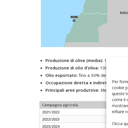
Produzione di olive (media):
1,5–2 milioni
Produzione di olio d’oliva:
100.000–200.
Olio esportato:
fino a 30% del totale
Per forni
Occupazione diretta e indiretta:
oltre 4
cookie p
Principali aree produttive:
Meknès, Marra
queste t
come il 
Campagna agricola
mostrare
influire
2021/2022
2022/2023
Clicca q
2023/2024