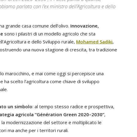
abbiamo parlato con l’ex ministro dell’Agricoltura e dello
a grande casa comune dell’olivo.
Innovazione,
le
sono i pilastri di un modello agricolo che sta
l’Agricoltura e dello Sviluppo rurale,
Mohamed Sadiki
,
costruendo una nuova stagione di crescita, tra tradizione
olo marocchino, e mai come oggi si percepisce una
e ha scelto l’agricoltura come chiave di sviluppo
ale.
ato un simbolo
: al tempo stesso radice e prospettiva,
rategia agricola “Génération Green 2020–2030”
,
o la modernizzazione del settore e moltiplicato le
ri ma anche per i territori rurali.