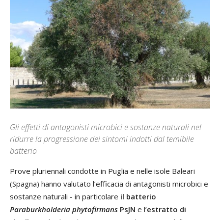
Gli effetti di antagonisti microbici e sostanze naturali nel
ridurre la progressione dei sintomi indotti dal temibile
batterio
Prove pluriennali condotte in Puglia e nelle isole Baleari
(Spagna) hanno valutato l’efficacia di antagonisti microbici e
sostanze naturali - in particolare
il batterio
Paraburkholderia phytofirmans
PsJN
e l’
estratto di