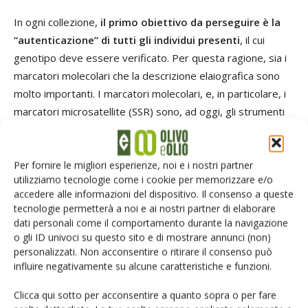
In ogni collezione,
il primo obiettivo da perseguire è la
“autenticazione” di tutti gli individui presenti
, il cui
genotipo deve essere verificato. Per questa ragione, sia i
marcatori molecolari che la descrizione elaiografica sono
molto importanti. I marcatori molecolari, e, in particolare, i
marcatori microsatellite (SSR) sono, ad oggi, gli strumenti
molecolari più utilizzati per l’identificazione delle varietà di
olivo. Recentemente i diversi laboratori hanno adottato
metodologie comuni per la caratterizzazione molecolare in
Per fornire le migliori esperienze, noi e i nostri partner
utilizziamo tecnologie come i cookie per memorizzare e/o
olivo e questo ha consentito di comparare i dati derivanti
accedere alle informazioni del dispositivo. Il consenso a queste
dalle diverse collezioni (Zelasco
et al
., 2014; Baldoni
et al
.,
tecnologie permetterà a noi e ai nostri partner di elaborare
2009).
dati personali come il comportamento durante la navigazione
o gli ID univoci su questo sito e di mostrare annunci (non)
personalizzati. Non acconsentire o ritirare il consenso può
Ma anche i dati morfologici sono fondamentali, non solo per
influire negativamente su alcune caratteristiche e funzioni.
la identificazione e descrizione dei caratteri di una varietà,
ma anche come strumento complementare per
Clicca qui sotto per acconsentire a quanto sopra o per fare
l’identificazione genetica.
Il nuovo catalogo
delle varietà in