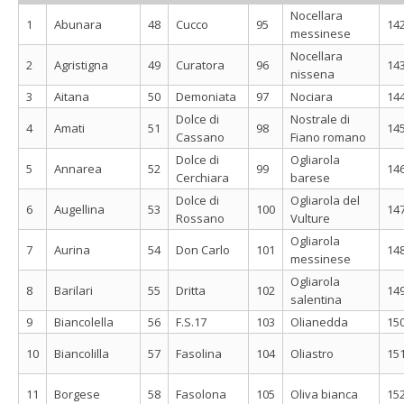
Nocellara
1
Abunara
48
Cucco
95
14
messinese
Nocellara
2
Agristigna
49
Curatora
96
14
nissena
3
Aitana
50
Demoniata
97
Nociara
14
Dolce di
Nostrale di
4
Amati
51
98
14
Cassano
Fiano romano
Dolce di
Ogliarola
5
Annarea
52
99
14
Cerchiara
barese
Dolce di
Ogliarola del
6
Augellina
53
100
14
Rossano
Vulture
Ogliarola
7
Aurina
54
Don Carlo
101
14
messinese
Ogliarola
8
Barilari
55
Dritta
102
14
salentina
9
Biancolella
56
F.S.17
103
Olianedda
15
10
Biancolilla
57
Fasolina
104
Oliastro
15
11
Borgese
58
Fasolona
105
Oliva bianca
15