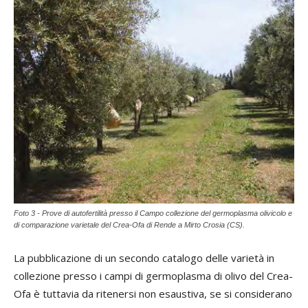
Foto 3 - Prove di autofertilità presso il Campo collezione del germoplasma olivicolo e
di comparazione varietale del Crea-Ofa di Rende a Mirto Crosia (CS).
La pubblicazione di un secondo catalogo delle varietà in
collezione presso i campi di germoplasma di olivo del Crea-
Ofa è tuttavia da ritenersi non esaustiva, se si considerano