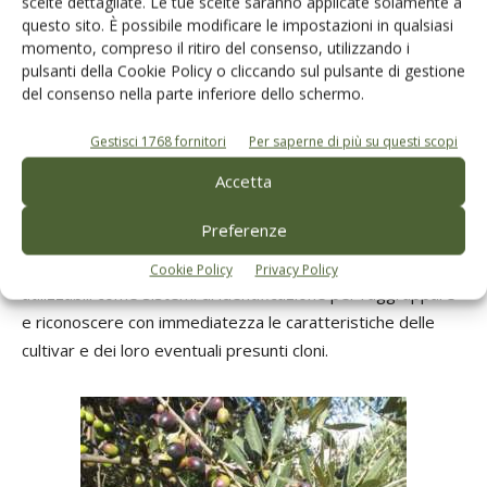
scelte dettagliate. Le tue scelte saranno applicate solamente a
questo sito. È possibile modificare le impostazioni in qualsiasi
collezione
comprende la caratterizzazione e
momento, compreso il ritiro del consenso, utilizzando i
l'identificazione
di cultivar finora meno note e
pulsanti della Cookie Policy o cliccando sul pulsante di gestione
studiate
, con l’intento di avere un quadro il più esaustivo
del consenso nella parte inferiore dello schermo.
possibile della vasta biodiversità di cui si dispone.
Gestisci 1768 fornitori
Per saperne di più su questi scopi
Evoluzione della classificazione
Accetta
Preferenze
È ormai da molto tempo che i ricercatori studiano e
approfondiscono i “
caratteri idonei
” delle varie cultivar
Cookie Policy
Privacy Policy
utilizzabili come sistemi di identificazione per raggruppare
e riconoscere con immediatezza le caratteristiche delle
cultivar e dei loro eventuali presunti cloni.