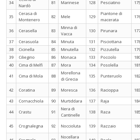
34
81
Marinese
128
Pesciatino
17
Nardò
Cerasa di
Piantone di
35
82
Mele
129
17
Montenero
macerata
Minna di
36
Cerasella
83
130
Pirunara
17
Vacca
37
Cerasuola
84
Minuta
131
Pisciottana
17
38
Cicinella
85
Minutella
132
Pizzutella
17
39
Ciliegino
86
Monaca
133
Pocciolo
18
40
Cima di Melfi
87
Mora
134
Posolella
18
Morellona
41
Cima di Mola
88
135
Punteruolo
18
di Grecia
42
Coratina
89
Moresca
136
Racioppa
18
43
Cornacchiola
90
Murtiddara
137
Raja
18
Nera di
44
Crastu
91
138
Raza
18
Cantinelle
45
Crognalegna
92
Noccioluta
139
Razzaio
18
Nocellara
46
Crognolo
93
140
Reale
18