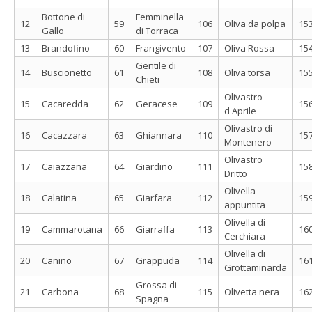
Bottone di
Femminella
12
59
106
Oliva da polpa
15
Gallo
di Torraca
13
Brandofino
60
Frangivento
107
Oliva Rossa
15
Gentile di
14
Buscionetto
61
108
Oliva torsa
15
Chieti
Olivastro
15
Cacaredda
62
Geracese
109
15
d'Aprile
Olivastro di
16
Cacazzara
63
Ghiannara
110
15
Montenero
Olivastro
17
Caiazzana
64
Giardino
111
15
Dritto
Olivella
18
Calatina
65
Giarfara
112
15
appuntita
Olivella di
19
Cammarotana
66
Giarraffa
113
16
Cerchiara
Olivella di
20
Canino
67
Grappuda
114
16
Grottaminarda
Grossa di
21
Carbona
68
115
Olivetta nera
16
Spagna