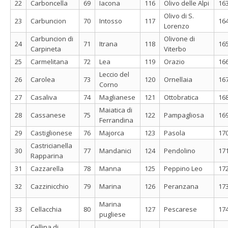
22
Carboncella
69
Iacona
116
Olivo delle Alpi
16
Olivo di S.
23
Carbuncion
70
Intosso
117
16
Lorenzo
Carbuncion di
Olivone di
24
71
Itrana
118
16
Carpineta
Viterbo
25
Carmelitana
72
Lea
119
Orazio
16
Leccio del
26
Carolea
73
120
Ornellaia
16
Corno
27
Casaliva
74
Maglianese
121
Ottobratica
16
Maiatica di
28
Cassanese
75
122
Pampagliosa
16
Ferrandina
29
Castiglionese
76
Majorca
123
Pasola
17
Castricianella
30
77
Mandanici
124
Pendolino
17
Rapparina
31
Cazzarella
78
Manna
125
Peppino Leo
17
32
Cazzinicchio
79
Marina
126
Peranzana
17
Marina
33
Cellacchia
80
127
Pescarese
17
pugliese
Cellina di