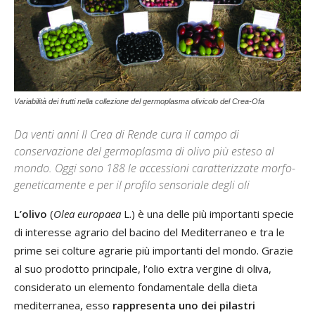
Variabilità dei frutti nella collezione del germoplasma olivicolo del Crea-Ofa
Da venti anni Il Crea di Rende cura il campo di
conservazione del germoplasma di olivo più esteso al
mondo. Oggi sono 188 le accessioni caratterizzate morfo-
geneticamente e per il profilo sensoriale degli oli
L’olivo
(
Olea europaea
L.) è una delle più importanti specie
di interesse agrario del bacino del Mediterraneo e tra le
prime sei colture agrarie più importanti del mondo. Grazie
al suo prodotto principale, l’olio extra vergine di oliva,
considerato un elemento fondamentale della dieta
mediterranea, esso
rappresenta uno dei pilastri